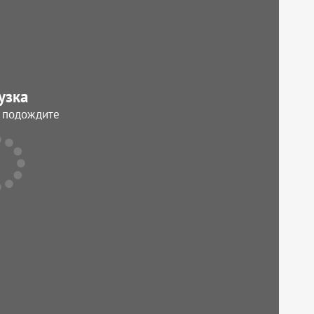
узка
, подождите