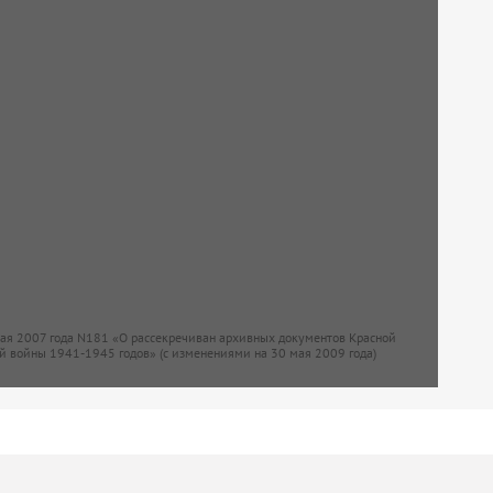
мая 2007 года N181 «О рассекречиван архивных документов Красной
й войны 1941-1945 годов» (с изменениями на 30 мая 2009 года)