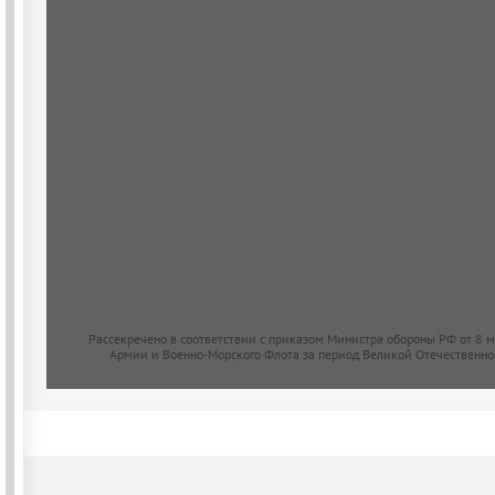
Рассекречено в соответствии с приказом Министра обороны РФ от 8 
Армии и Военно-Морского Флота за период Великой Отечественно