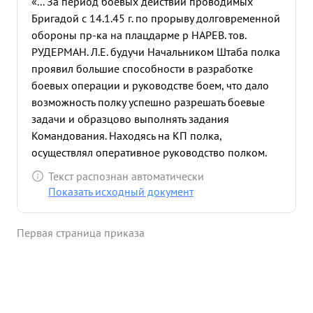
«... За период боевых действий проводимых
Бригадой с 14.1.45 г. по прорыву долговременной
обороны пр-ка на плацдарме р НАРЕВ. тов.
РУДЕРМАН. Л.Е. будучи Начальником Штаба полка
проявил большие способности в разработке
боевых операции и руководстве боем, что дало
возможность полку успешно разрешать боевые
задачи и образцово выполнять задания
Командования. Находясь на КП полка,
осуществлял оперативное руководство полком.
быстро отдавал четко отработанные приказания.
Текст распознан автоматически
в бою по овладению опорными пунктами пр-ка -
Показать исходный документ
ШВЕЛИЦЕ ЧЕРНОСТУВ. глодово. и гор. ГОЛЫМИН-
СТАРЫ. успешно заменил вышедшего из строя К-
Первая страница приказа
ра полка и в преследовании пр-ка показал
большое тактическое уменье добившись крупных
успехов. в боях по очищению Г.ДАНЦИГ от
немецких захватчиков показал образцы ведения
боя. нанеся пр-ку огромный урон в живой силе и