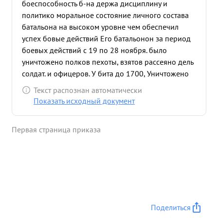
боеспособность б-на держа дисциплину и
политико моральное состояние личного состава
батальона на высоком уровне чем обеспечил
успех бовые действий Его батальонон за период
боевых действий с 19 по 28 ноября. было
уничтожено полков пехоты, взятов рассеяно дель
солдат. и офицеров. У бита до 1700, Уничтожено
Орудия 25 танков 4. Сбито 3 самолета. Взяты
Текст распознан автоматически
трофеи свыше 24 Мотоцыклов завтобуса 60
Показать исходный документ
штобными документы т. Рудерман лично
уничтожил Станко орудия пто, Полковую пушку, 2
Первая страница приказа
автомобия с военным грузом п. ехоты мативнов
до 150 солдат и офицеров, 10 поводок с грузом.
Достоин правительственной награды ордена
Красная звезда". ...»
Поделиться