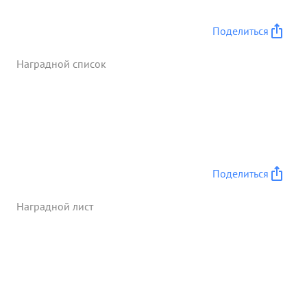
технике в бою проявляет смелость отвагу и уменье
командовать в любых условияхза успешный
Поделиться
разгром немцев и мужественные действия умелое
коман дование полком. личную отвагу. мужество и
Наградной список
героизм проявленные в боях. ...»
Поделиться
Наградной лист