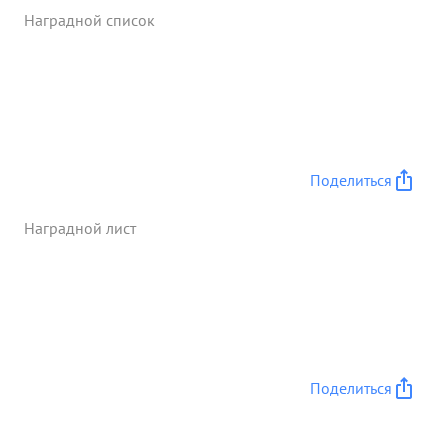
бой используя все резервы полка, что дало
Наградной список
возможность очистить всю южную и юго-
Западную части Люблина и открыть дорогу через
Люблин для движения дивизии За этот бой полк
представлен к присвоению наименование
Люблинсках " ...»
Поделиться
Наградной лист
Поделиться