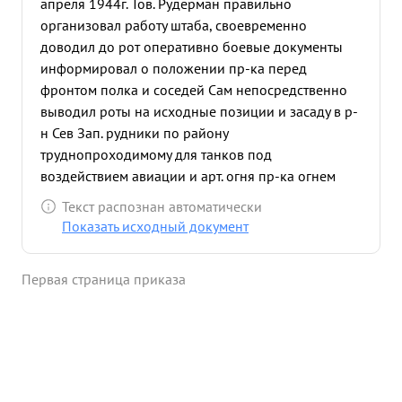
апреля 1944г. Тов. Рудерман правильно
организовал работу штаба, своевременно
доводил до рот оперативно боевые документы
информировал о положении пр-ка перед
фронтом полка и соседей Сам непосредственно
выводил роты на исходные позиции и засаду в р-
н Сев Зап. рудники по району
труднопроходимому для танков под
воздействием авиации и арт. огня пр-ка огнем
танков из засад было приостановлено
Текст распознан автоматически
продвижение противника 2 Ковельскому шоссе,
Показать исходный документ
тем самым восстановлено положение на правом
орлан 132 СД. В наступательную операцию. 11.04.
Первая страница приказа
44г. правильно организовал взаимодействие
танков с нехотой и сопровождающей атаку
артиллерией. тов. Рудержан культ рный и
грамотный штабной офицер совершенстве
знающий работу. служит примером всему
офицерскому составу полка ...»