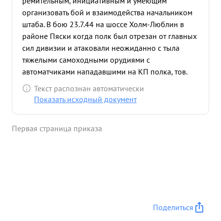
ремительным, инициативным и умеющим
организовать бой и взаимодейства начальником
штаба. В бою 23.7.44 на шоссе Холм-Люблин в
районе Пяски когда полк был отрезан от главных
сил дивизии и атаковали неожиданно с тыла
тяжелыми самоходными орудиями с
автоматчиками нападавшими на КП полка, тов.
кудерман проявив инициативу организовать
Текст распознан автоматически
оборону КП и круговую оборону полка
Показать исходный документ
организовал умело контратаку тремя легкими
танками при поддержке сборной группы из
Первая страница приказа
тыловых бойцов и штабных офицеров. В
результате тяжелое положение было
восстановлено. Подбито 2 тяжелых самоходных
орудия, захвачено одно самоходное исправное
орудие, уничтожено более 50 автоматчиков
противника 15 солдат и офицеров в плен Полк
потерь при этом не имел В боях на улицах
Поделиться
Люблина 24.7.44г. Умело организовал уличный