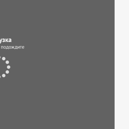
узка
, подождите