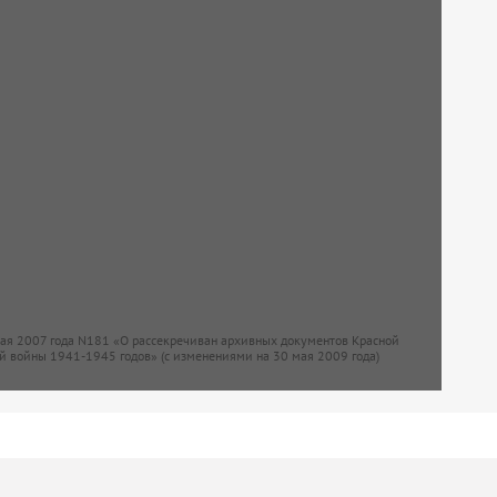
мая 2007 года N181 «О рассекречиван архивных документов Красной
й войны 1941-1945 годов» (с изменениями на 30 мая 2009 года)