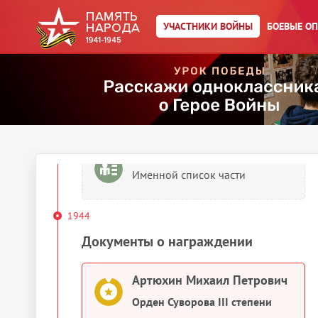
Артюхин Михаил Петрович
УЧАСТНИКИ ВОЙНЫ
БОЕВЫЕ О
Медаль «За оборону
Сталинграда»
1943
Сведения о личном составе
Артюхин Михаил Петрович
Именной список части
1944
Документы о награждении
Артюхин Михаил Петрович
Орден Суворова III степени