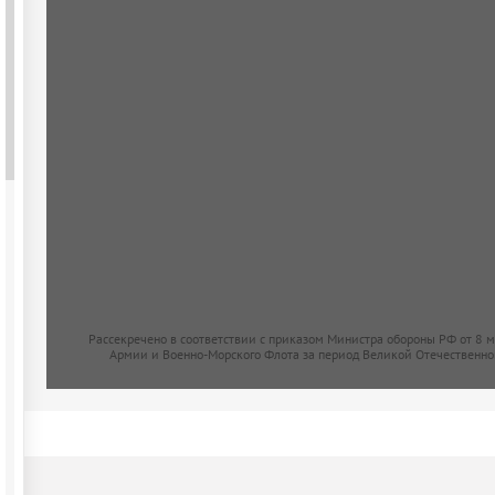
Рассекречено в соответствии с приказом Министра обороны РФ от 8 
Армии и Военно-Морского Флота за период Великой Отечественно