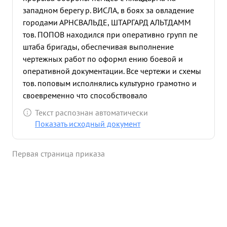
западном берегу р. ВИСЛА, в боях за овладение
городами АРНСВАЛЬДЕ, ШТАРГАРД АЛЬТДАММ
тов. ПОПОВ находился при оперативно групп пе
штаба бригады, обеспечивая выполнение
чертежных работ по оформл ению боевой и
оперативной документации. Все чертежи и схемы
тов. поповым исполнялись культурно грамотно и
своевременно что способствовало
своевременному доведению документации до
Текст распознан автоматически
дивизионов и выполнения боевых задач
Показать исходный документ
последними. ...»
Первая страница приказа