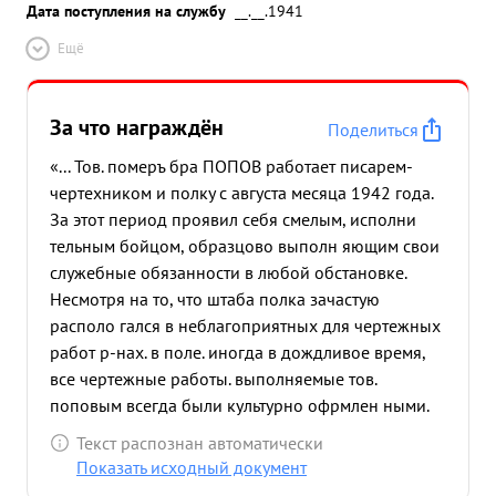
Дата поступления на службу
__.__.1941
Ещё
За что награждён
Поделиться
«... Тов. померъ бра ПОПОВ работает писарем-
чертехником и полку с августа месяца 1942 года.
За этот период проявил себя смелым, исполни
тельным бойцом, образцово выполн яющим свои
служебные обязанности в любой обстановке.
Несмотря на то, что штаба полка зачастую
располо гался в неблагоприятных для чертежных
работ р-нах. в поле. иногда в дождливое время,
все чертежные работы. выполняемые тов.
поповым всегда были культурно офрмлен ными.
грамотно выполнеными и образцовыми. с
Текст распознан автоматически
характерной для него аккуратностью исполнения
Показать исходный документ
заданий, усидчивостью и добросовес стным