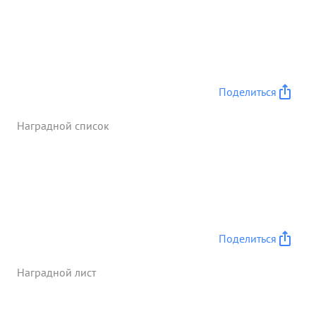
точек противника в наступ лении на город БРЕСТ
огнем 2-го дивизиона было уничтожено два
дзотва и разрушено 3 блиндажа противника. ...»
Поделиться
Наградной список
Поделиться
Наградной лист