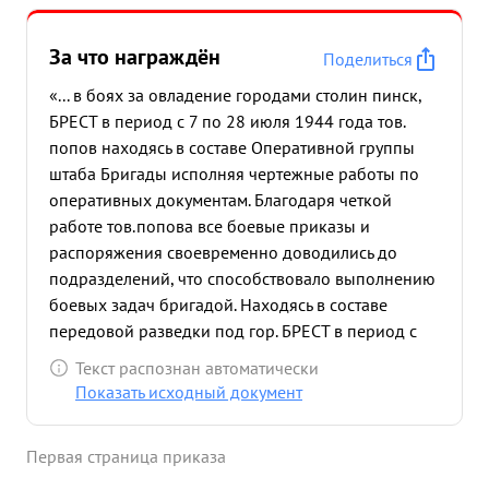
За что награждён
Поделиться
«... в боях за овладение городами столин пинск,
БРЕСТ в период с 7 по 28 июля 1944 года тов.
попов находясь в составе Оперативной группы
штаба Бригады исполняя чертежные работы по
оперативных документам. Благодаря четкой
работе тов.попова все боевые приказы и
распоряжения своевременно доводились до
подразделений, что способствовало выполнению
боевых задач бригадой. Находясь в составе
передовой разведки под гор. БРЕСТ в период с
25 по 28 июля 1944 года тов. попов находясь в
Текст распознан автоматически
боевых порядках пехоты не под сильным
Показать исходный документ
артиллерийско- минометным огнем выполнил
специальное задание по заснятию инженерных
Первая страница приказа
укреплений противника. Благодаря точному
нанесению тов. половки на схему и карту огневых