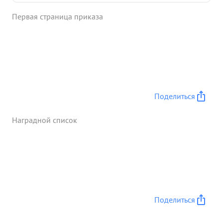
отношением к делу тов. попов все гда выполняет
Первая страница приказа
в срок. несмотря на большую загруженность,
особе нно во время операций, все оперативные и
разведывательные схемы. обеспечивая тем самым
своевременную и четкую от дачу распоряжений
дивизионам и отчетность вышестоящим штабам.
...»
Поделиться
Наградной список
Поделиться