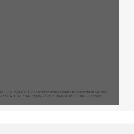
мая 2007 года N181 «О рассекречиван архивных документов Красной
й войны 1941-1945 годов» (с изменениями на 30 мая 2009 года)