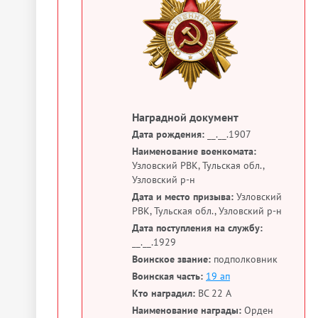
Наградной документ
Дата рождения:
__.__.1907
Наименование военкомата:
Узловский РВК, Тульская обл.,
Узловский р-н
Дата и место призыва:
Узловский
РВК, Тульская обл., Узловский р-н
Дата поступления на службу:
__.__.1929
Воинское звание:
подполковник
Воинская часть:
19 ап
Кто наградил:
ВС 22 А
Наименование награды:
Орден