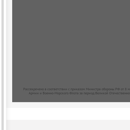
Рассекречено в соответствии с приказом Министра обороны РФ от 8 
Армии и Военно-Морского Флота за период Великой Отечественно