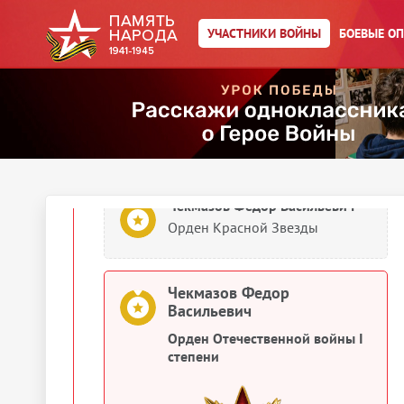
1944
УЧАСТНИКИ ВОЙНЫ
БОЕВЫЕ О
Документы о награждении
Чекмазов Федор Васильевич
Орден Отечественной войны I
степени
Чекмазов Федор Васильевич
Орден Красной Звезды
Чекмазов Федор
Васильевич
Орден Отечественной войны I
степени