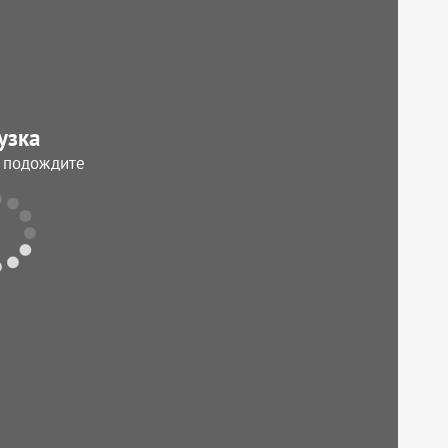
узка
, подождите