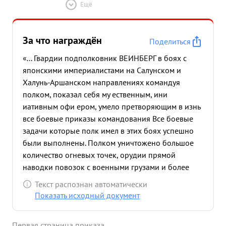
Ещё
За что награждён
Поделиться
«... Гвардии подполковник ВЕИНБЕРГ в боях с
японскими империалистами на Салунском и
Халунь-Аршанском направлениях командуя
полком, показал себя му ественным, ини
иативным офи ером, умело претворяющим в изнь
все боевые приказы командования Все боевые
задачи которые полк имел в этих боях успешно
были выполнены. Полком уничтожено большое
количество огневых точек, орудии прямой
наводки повозок с военными грузами и более
1500 солдат и офицеров - вот итог боевой работы
Текст распознан автоматически
полка в этих боях. При прорыве Салунского УР
Показать исходный документ
противника подполковник ВЕИНБЕРГ умело
руководил своей частью и хорошо
Первая страница приказа