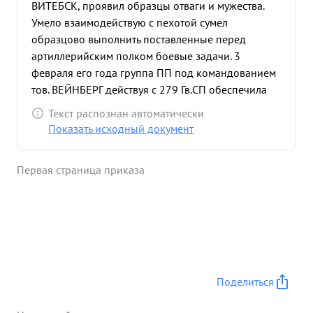
ВИТЕБСК, проявил образцы отваги и мужества.
Умело взаимодействую с пехотой сумел
образцово выполнить поставленные перед
артиллерийским полком боевые задачи. 3
февраля его года группа ПП под командованием
тов. ВЕЙНБЕРГ действуя с 279 Гв.СП обеспечила
продвижение пехоте и тем самым была успешно
Текст распознан автоматически
выполнена общая задача дня. к исходу того же
Показать исходный документ
дня тов. ВЕИНБЕРГ несмотря на болотистую
местность, быстро и своегременно перевел
Первая страница приказа
орудия на вновь занятый огневой рубеж в районе
д. Шеверда. ...»
Поделиться