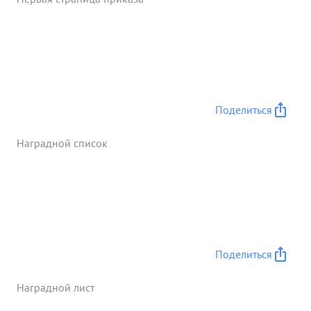
взаимодействовал с пехотой, благодаря чего
пехотные части имели хороший успех и быстро
прорвали оборону противника. в результате
своевременного и точного артиллерийского огня
все атаки противника отбивались с большими для
него потерями. ...»
Поделиться
Наградной список
Поделиться
Наградной лист