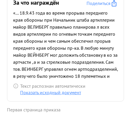
За что награждён
Поделиться
«... 18.9.43 года во время прорыва переднего
края обороны при Начальник штаба артиллерии
майор ВЕЛИБЕРГ правильно планирова л всех
видов артиллерии по огневым точкам переднего
края обороны и чем самым обеспечил прорыв
переднего края обороны пр-ка. В любую минуту
майор ВЕЙНБЕРГ мог доложить обстановку в ко за
артчасти ,а и за стрелковые подразделения. Сам
тов. ВЕИНБЕРГ управлял огнем артподразделений,
в резу чего было уничтожено 18 пулеметных и
минометных точек пр-ка 2 мин реи подавлено
Текст распознан автоматически
около 30 огневых точек и 3 артбатареи
Показать исходный документ
Представл ...»
Первая страница приказа