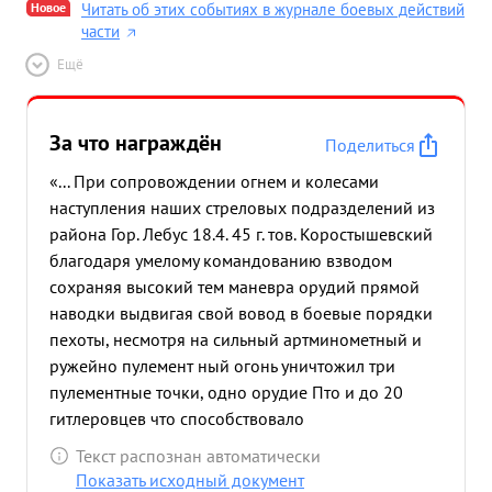
Новое
Читать об этих событиях в журнале боевых действий
части
Ещё
За что награждён
Поделиться
«... При сопровождении огнем и колесами
наступления наших стреловых подразделений из
района Гор. Лебус 18.4. 45 г. тов. Коростышевский
благодаря умелому командованию взводом
сохраняя высокий тем маневра орудий прямой
наводки выдвигая свой вовод в боевые порядки
пехоты, несмотря на сильный артминометный и
ружейно пулемент ный огонь уничтожил три
пулементные точки, одно орудие Пто и до 20
гитлеровцев что способствовало
боепрепятственному продвиже ению наших
Текст распознан автоматически
страшовых подразделений и успешному
Показать исходный документ