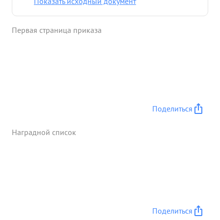
Показать исходный документ
исходу для пр-к четыре разъ переходил
контратаку и не смотря на то, что впереди оп
Первая страница приказа
взвода не было достяточит количества нашей
пехоту 1п. Коростышевский умело организовал
круговую оборону взвода 4 огнем орудий и
автоматов своего взводя все попытки немцев
захватить 1 рубеж были отбиту. Рубеж был
удержан. ...»
Поделиться
Наградной список
Поделиться