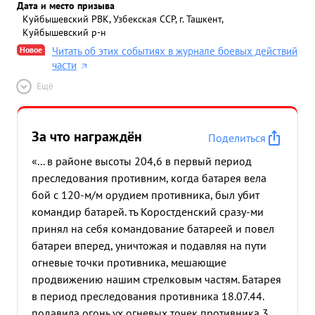
Дата и место призыва
Куйбышевский РВК, Узбекская ССР, г. Ташкент,
Куйбышевский р-н
Новое
Читать об этих событиях в журнале боевых действий
части
Ещё
За что награждён
Поделиться
«... в районе высоты 204,6 в первый период
преследования противним, когда батарея вела
бой с 120-м/м орудием противника, был убит
командир батарей. тъ Коростденский сразу-ми
принял на себя командование батареей и повел
батареи вперед, уничтожая и подавляя на пути
огневые точки противника, мешающие
продвижению нашим стрелковым частям. Батарея
в период преследования противника 18.07.44.
подавила огонь ух огневых точек противника 3