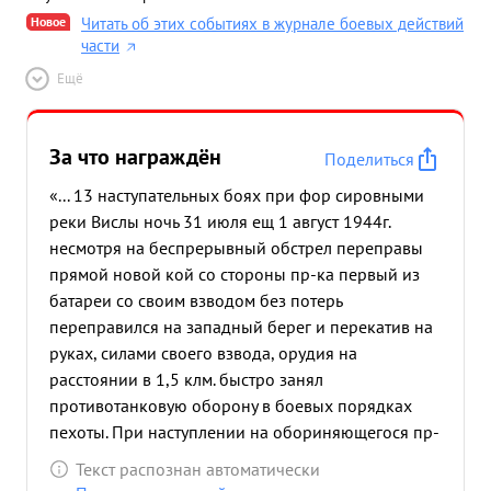
Новое
Читать об этих событиях в журнале боевых действий
части
Ещё
За что награждён
Поделиться
«... 13 наступательных боях при фор сировными
реки Вислы ночь 31 июля ещ 1 август 1944г.
несмотря на беспрерывный обстрел переправы
прямой новой кой со стороны пр-ка первый из
батареи со своим взводом без потерь
переправился на западный берег и перекатив на
руках, силами своего взвода, орудия на
расстоянии в 1,5 клм. быстро занял
противотанковую оборону в боевых порядках
пехоты. При наступлении на обориняющегося пр-
ка 2.8.44г. его взвод открытой ОП прямой
Текст распознан автоматически
наводкой уничтожил две огневых точки пр-ка.