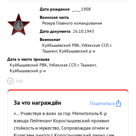
Дата рождения
__.__.1908
Воинская часть
Резерв Главного командования
Дата документа
26.10.1943
Военкомат
Куйбышевский РВК, Узбекская ССР, г.
Ташкент, Куйбышевский р-н
Дата и место призыва
Куйбышевский РВК, Узбекская ССР, г. Ташкент,
Куйбышевский р-н
Ещё
За что награждён
Поделиться
«... Учавствуя в воях за гор. Мепитополь К-р
взвода Лейтенант Коростышевский проявил
стойкость и мужество, Сопровождая огнем и
Колесами пихоту т. Коростышевский лично сам