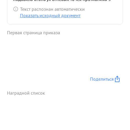
умелое командование батарий, за стойкость и
Текст распознан автоматически
мужество т. Коростушевский достоен ...»
Показать исходный документ
Первая страница приказа
Поделиться
Наградной список