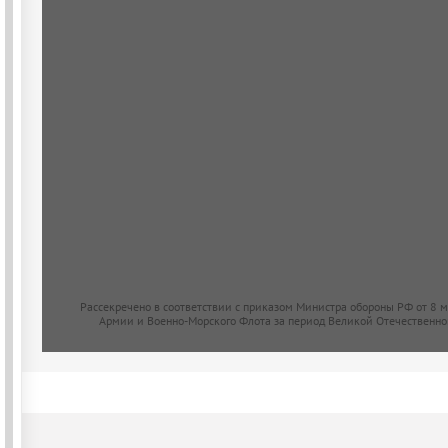
Рассекречено в соответствии с приказом Министра обороны РФ от 8 
Армии и Военно-Морского Флота за период Великой Отечественно