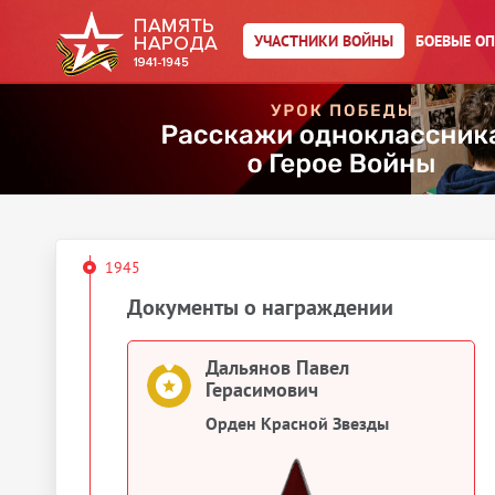
УЧАСТНИКИ ВОЙНЫ
БОЕВЫЕ О
Дальянов Павел Герасимович
Картотека награждений
Дальянов Павел Герасимович
Медаль «За отвагу»
1945
Документы о награждении
Дальянов Павел
Герасимович
Орден Красной Звезды