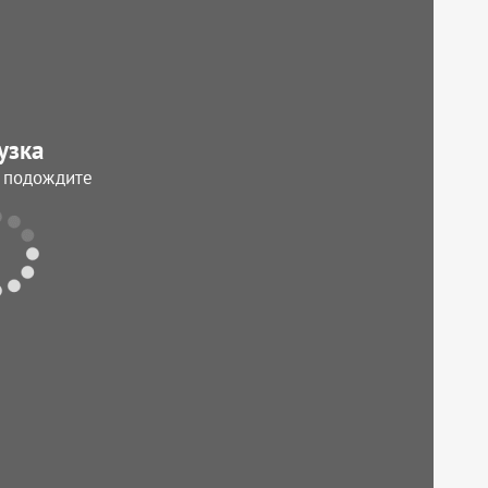
узка
, подождите