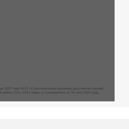
мая 2007 года N181 «О рассекречиван архивных документов Красной
й войны 1941-1945 годов» (с изменениями на 30 мая 2009 года)