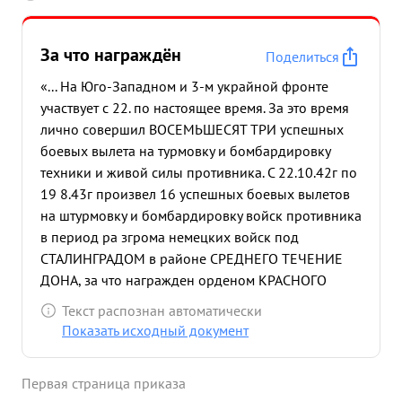
За что награждён
Поделиться
«... На Юго-Западном и 3-м украйной фронте
участвует с 22. по настоящее время. За это время
лично совершил ВОСЕМЬШЕСЯТ ТРИ успешных
боевых вылета на турмовку и бомбардировку
техники и живой силы противника. С 22.10.42г по
19 8.43г произвел 16 успешных боевых вылетов
на штурмовку и бомбардировку войск противника
в период ра згрома немецких войск под
СТАЛИНГРАДОМ в районе СРЕДНЕГО ТЕЧЕНИЕ
ДОНА, за что награжден орденом КРАСНОГО
СНАМЕНИ. 19.8.43г. по 30 9.43г. произвел 30
Текст распознан автоматически
успешных боевых вылетов на БЕЛГОРОДСКОМ
Показать исходный документ
направлении и при освобождении ДОНБАССА, за
что награжден орденом ОТЕЧЕСТВЕННОЙ
Первая страница приказа
ВОЙНЫ ПЕРВОЙ СТЕПЕНИ. 30. 43г. по настоящее