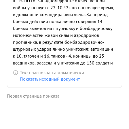
«... На Ю го-Западном фронте отечественной
войны участвует с 22. 10.42г. по настоящее время,
в должности командира авиазвена. За период
боевых действии полка лично совершил 14
боевых вылетов на штурмовку и бомбардировку
мотомехчастей живой силы и аэродромов
противника. в результате бомбардировочно-
штурмовых ударов лично уничтожил: автомашин
к 10, тягочеи и 16, танков - 4, конницы до 25
вседников, рассеял и уничтожил до 150 солдат и
офицеров пр-ка. 28.1.43г. при выполнении
Текст распознан автоматически
боевого задания был подбит истребителями
Показать исходный документ
противника, самолет загорелся. Несмотря на
ранение сумел посадить горящии самолет на свою
Первая страница приказа
территорию Боевые задания выполняет хорошо и
отлично. Над целью действует смело и
решительно. Техника пилотирования и
штурманская подготовка хорошая. ...»