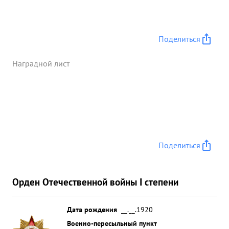
при штурмовке аэродрома противника Юго-
Западнее Красноармейске лично уничтожил два
самолета и одну бензоцыстерну. На задания
летает с желением во время него проявляет
Поделиться
Мужество и смелость, задания выполняет на
отлично. ...»
Наградной лист
Поделиться
Орден Отечественной войны I степени
Дата рождения
__.__.1920
Военно-пересыльный пункт