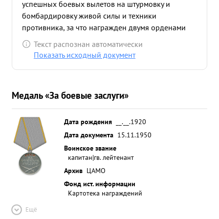
успешных боевых вылетов на штурмовку и
бомбардировку живой силы и техники
противника, за что награжден двумя орденами
КРАСНОГО ЗНАМЕНИ и орденом
Текст распознан автоматически
ОГЕЧЕСТВЕННОЙ ВОЙНЫ 1-й СТЕПЕНИ ...»
Показать исходный документ
Медаль «За боевые заслуги»
Дата рождения
__.__.1920
Дата документа
15.11.1950
Воинское звание
капитан|гв. лейтенант
Архив
ЦАМО
Фонд ист. информации
Картотека награждений
Ещё