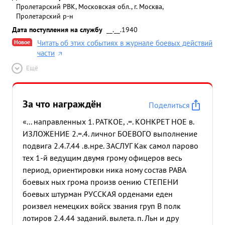
Пролетарский РВК, Московская обл., г. Москва,
Пролетарский р-н
Дата поступления на службу
__.__.1940
Новое
Читать об этих событиях в журнале боевых действий
части
Ещё
За что награждён
Поделиться
«... направленных 1. РАТКОЕ, .=. КОНКРЕТ НОЕ в.
ИЗЛОЖЕНИЕ 2.=.4. личног БОЕВОГО выполнение
подвига 2.4.7.44 .в.нре. ЗАСЛУГ Как самол парово
тех 1-й ведущим двумя грому офицеров весь
период, ориентировки ника ному состав РАВА
боевых ных грома произв оению СТЕПЕНИ
боевых штурман РУССКАЯ орденами еден
роизвел немецких войск звания груп В полк
лотиров 2.4.44 заданий. вылета. п. Льн и дру