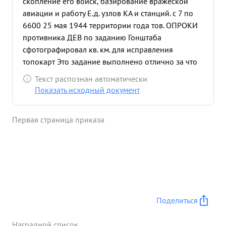
скопление его войск, базирование вражеской
авиации и работу Е.д. узлов КА и станций. с 7 по
6600 25 мая 1944 территории года тов. ОПРОКИ
противника ДЕВ по заданию Гонштаба
сфотографировал кв. км. для исправления
топокарт Это задание выполнено отлично за что
начальник топоотдела 2-го Украинского фронта
Текст распознан автоматически
об явил благодарность экипажу Тов. ОПРО
Показать исходный документ
КИДНЕВ умело ведет воздушную разведку
доставляет командованию весьма ценные и
Первая страница приказа
достоверные разведданные о противнике .8.4. 44
года разведывательным полетом установил по
дороге из ГРЕБЕНИКИ на ТИРАСПОЛЬ движение
автоколонны до 250 единиц, из ТИРАСПОЛЬ на
БЕНДЕРЫ до 300 автомашин, на ст. БЕНДЕРЫ 5
воинских составов и 2 эшелона из БЕНДЕРЫ на
КАУШАНЬ сплошное движение в три ряда до
Поделиться
2000 автомашин, в городе КИШИНЕВ скопление
до 500 автомашин дух из ПЕРЕСЕЧИНА на
Наградной список