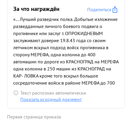
За что награждён
Поделиться
«... Лучший разведчик полка. Добытые изложение
разведданные личного боевого подвига о
противнике или заслуг т. ОПРОКИДНЕВЫМ
заслуживают доверие 19.8.43 года со своим
летчиком вскрыл подход войск противника в
сторону МЕРЕФА, одна колонна до 400
автомашин по дороге из КРАСНОГРАД на МЕРЕФА
одна колонна в 250 машин из КРАСНОГРАД на
КАР- ЛОВКА кроме того вскрыл большое
сосредоточение войск:в районе МЕРЕФА до 700
автомашин с артиллерией и танками, ,в районе
Текст распознан автоматически
НОВ. ВОДОЛАГА до 200 машин и на ж.д. станции
Показать исходный документ
МЕРЕФА до 8 составов под разгрузкой 27.8.43г.
вскрыл график работы ж.д.-на станциях
Первая страница приказа
:СОХНОВЩИНА до 4-х составов КРАСНО ГРАД до
5 составов кроме того по дороге на нов.