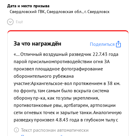
Дата и место призыва
Свердловский ГВК, Свердловская обл., г. Свердловск
Ещё
За что награждён
Поделиться
«... Отличный воздушный разведчик 22.7.43 года
парой присильномпротиводействии огня ЗА
произвел площадное фотографирование
оборонительного рубежана
участие:Архангельское-вол протяжением в 38 км.
по фронту, там самым было вскрыта система
оборону пр-ка, как то:узлы укрепления,
противотанковые рвы, артбатареи, артпозиции
сети огневых точек и зарытые танки. Аналогичную
разведку произвел 4.8.43 года в глубоком тылу с
цель вскрытия оборонительных сооружений на
Текст распознан автоматически
рубеже: Грайворон-Ахтырка, Ахтырка Опошня