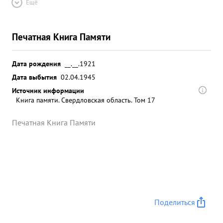
Ещё
одна колонна 250 автомашин из Краснограда
Киричевка кроме того вскрыл большое скопле
Печатная Книга Памяти
войск районе Мерефа до 700 автос артиллерией
танками в районе Нова Водолага до 200
автомашин на ж.д. станции Мерефа до 8 составов
Дата рождения
__.__.1921
под разгрузкой 24.8.1943г. на ж.д.станции
Дата выбытия
02.04.1945
Сахновщина обнаружил до составов на ст.
Источник информации
Красноград до 5 составов,в аэродроме Полтава
Книга памяти. Свердловская область. Том 17
150 самолетов 7.1.1944 года установил на а ст.Сни
Иревка составов ст.Высокополье состав ов на ст
Печатная Книга Памяти
.Апостолово 9 составов и 2 эшелона
ст.Кагановичи 12 составов, т.Долгинцево 10
составов на аэродроме Апостолово 30 самолетов
и окраине города Кривой Рог замаскировано до
100 автомашин.По дороге Бобринец боевой до
120 автомашин.В этот же день экипаж произвел
Поделиться
второй вылет фотографирование
оборонительного рубежа противника границах