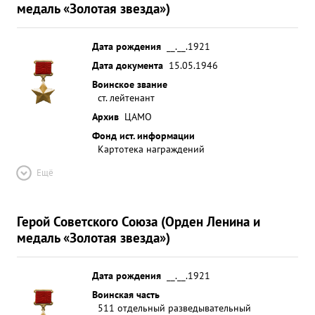
медаль «Золотая звезда»)
боевых вылета на ближнюю и дальнюю разведку
войск противника из них на фотографирование
42 вылета После получения последней награды
Дата рождения
__.__.1921
произвел 31 боевой вылет с отличными
Дата документа
15.05.1946
результатами. За 31 последующий успешный
Воинское звание
боевой вылет из них 27 на фотографирование
ст. лейтенант
оборонительных рубежей противника, за
Архив
ЦАМО
смелость и самоотверженность ...»
Фонд ист. информации
Картотека награждений
Ещё
Герой Советского Союза (Орден Ленина и
медаль «Золотая звезда»)
Дата рождения
__.__.1921
Воинская часть
511 отдельный разведывательный