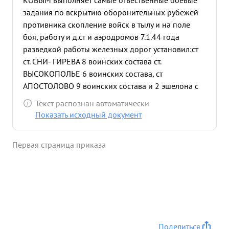
КОВЫМ выполняет самые отвественные боевые
задания по вскрытию оборонительных рубежей
противника скопление войск в тылу и на поле
боя, работу и д.ст и аэродромов 7.1.44 года
разведкой работы железных дорог установил:ст
ст. СНИ- ГИРЕВА 8 воинских состава ст.
ВЫСОКОПОЛЬЕ 6 воинских состава, ст
АПОСТОЛОВО 9 воинских состава и 2 эшелона с
платформами крытые брезентом, ст. КАГАНОВИчи
Текст распознан автоматически
12 воинских состава ст ДОЛГИНЦЕВА 10 состанов
Показать исходный документ
и 5 маневровых паравозов а также вскрыл на
заподной окраине КРИВОЙ РОГ скопление до
Первая страница приказа
100 крытых автомашин, кроме того на южном
аэродроме АПОСТОЛОВО 30 самолетов 15.1.44
года установил движение колонны автомашин до
100 единиц из нов. АРХАНГЕЛЬСК на УМАНЬ по
дороге ЛЫСАЯ ГОРА на НОВ. УКРАИНКУ движение
колонны до 200 автомашин из ПЕСЧАНЫЙ БРОД
на ПОМОШНАЯ до 100 автомашин. на ст.
Поделиться