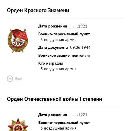
воинских состава на ст. ПОМОШНАЯ 5 эшелонов и
Орден Красного Знамени
3 состава ,на аэродроме ПОДГОРОДНОЕ 80
самолетов Всего произвел 50 боевых вылетов на
ближнюю и дальнюю разведку войск противника
Дата рождения
__.__.1921
После получения последней награды произвел
Военно-пересыльный пункт
5 воздушная армия
25 боевых вылетов ...»
Дата документа
09.06.1944
Воинское звание
лейтенант
Кто наградил
5 воздушная армия
Ещё
Орден Отечественной войны I степени
Дата рождения
__.__.1921
Военно-пересыльный пункт
5 воздушная армия