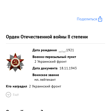
четвертая колонна из КРАСНОГРАД на нов.
ВОДОЛАГА до 400 машин. 4.10.43 года разведкой
установил на ж.д. станциях КИРОВОГРАД-8
Поделиться
составов КРИВОЙ РОГ 20 эшелонов
ДОЛГИНЦОВО-25 эшелонов ПЯТИХАТНА-22
эшелона АЛЕКСАНДРИЯ-8 эшелонов, 11 10. 43
Орден Отечественной войны II степени
года фоторазведкой вскрыл всю систему обороны
по переднему краю обороны от УСПЕНСКОЕ до
ВЕРХНЕДНЕПРОВОК Всего произвел 35 б/
Дата рождения
__.__.1921
вылетов на разведку с отличными результатами.
Военно-пересыльный пункт
2 Украинский фронт
...»
Дата документа
18.11.1943
Воинское звание
мл. лейтенант
Кто наградил
2 Украинский фронт
Ещё