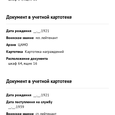
Войскам 2-го Украинского фронта № 084 от 10.6.
1944 года награжде ценным подарком Кроме
Документ в учетной картотеке
разведки оборонительных рубежей тов.
ОПРОКИДНЕВ со своим летчиком неоднократно
производил вылеты ведки наша авиация и
Дата рождения
__.__.1921
авиация для бомбард ированием уничтожала
Воинское звание
мл. лейтенант
матчасть на этих аэродромах Добытые тов.
Архив
ЦАМО
В.ОПРОКИДНЕВЫМ данные о противнике всегда
Картотека
Картотека награждений
отличались правдивостью и точностью. За период
Расположение документа
ведения разведки сфотографировал площадь
шкаф 64, ящик 16
оборонительных рубежей ичными результатами
1346 кв. км. на подтверждение тактических целей
базирования авиации противника вступлением
Документ в учетной картотеке
наших войск на ...»
Дата рождения
__.__.1921
Дата поступления на службу
__.__.1939
Воинское звание
ст. лейтенант