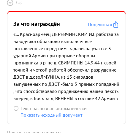
Ещё
За что награждён
Поделиться
«... Красноармеец ДЕРЕВЧИНСКИЙ И.Г. работая за
наводчика образцово выполняет все
поставленные перед ним- задачи. па участке 3
ударной Армии при прорыве обороны
противника в р-не д. СВИМПЕНЫ 14.9.44 г. своей
точной и четкой работой обеспечил разрушение
ДЗОТ в д.озоЛМУЙНА. из 15 снарядов
выпущенных по ДЗОТ -было 5 прямых попаданий
, что способствовало продвижению нашей пехоты
вперед. в Боях за д. ВЕНЕНЫ в составе 42 Армии э
противник четыре раза переходил в контратаку
Текст распознан автоматически
поддерживаемую 2-я самоходными орудиями
Показать исходный документ
типа "ФЕРДИНАНД" Огнем орудия контратаки
были отражены и подбито одно орудие
Первая страница приказа