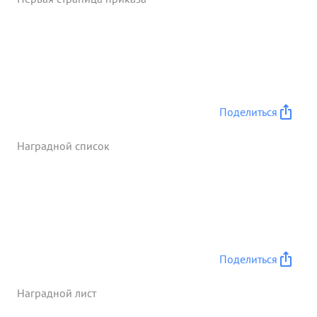
"ФЕРДИНАНД". в этом большая заслуга кр-ца
ДЕРЕВЧИНСКОГО ...»
Поделиться
Наградной список
Поделиться
Наградной лист