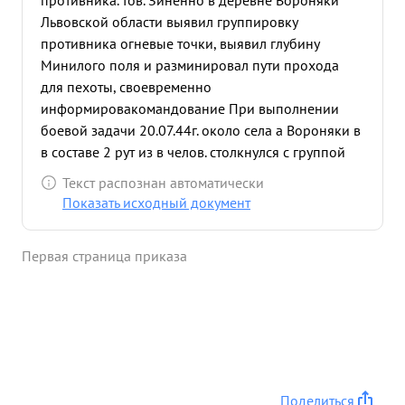
противника. тов. Зиненно в деревне Вороняки
Львовской области выявил группировку
противника огневые точки, выявил глубину
Минилого поля и разминировал пути прохода
для пехоты, своевременно
информировакомандование При выполнении
боевой задачи 20.07.44г. около села а Вороняки в
в составе 2 рут из в челов. столкнулся с группой
противника в киличестве около 30 человек тов.
Текст распознан автоматически
Зиненко подав команду Вперед первым смело и
Показать исходный документ
решитеявью открыл автоматный огонь
маневренным обходам е фланга рассеял группу
Первая страница приказа
немецких солдат, которые в палите бежали. тов.
Зиценко пересек двум неледам 2 дорогу,
Захватил у них автоматы, ускументы и вьял обеих
в и мы, пленные дали ценные данные о
противнике. ...»
Поделиться