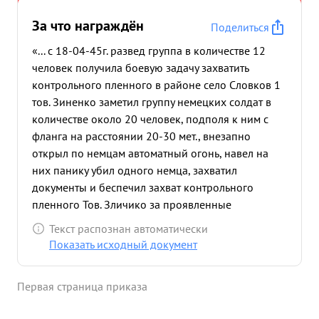
За что награждён
Поделиться
«... с 18-04-45г. развед группа в количестве 12
человек получила боевую задачу захватить
контрольного пленного в районе село Словков 1
тов. Зиненко заметил группу немецких солдат в
количестве около 20 человек, подполя к ним с
фланга на расстоянии 20-30 мет., внезапно
открыл по немцам автоматный огонь, навел на
них панику убил одного немца, захватил
документы и беспечил захват контрольного
пленного Тов. Зличико за проявленные
инициативу ...»
Текст распознан автоматически
Показать исходный документ
Первая страница приказа