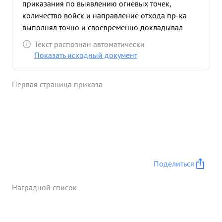
приказания по выявлению огневых точек,
количество войск и направление отхода пр-ка
выполнял точно и своевременно докладывал
командованию. После выполнения боевой задачи
Текст распознан автоматически
тов- Зименко заметил группу немецких солдат в
Показать исходный документ
колич. около 40 чел., подполз с правого фланга,
открыл автоматный огонь и забросал гранатами
Первая страница приказа
навел на немцев панину, убил 4-го немцев 2х взял
в плен, захватил 4 автомата и документы.
Пленные и документы дали ценные сведения
командованию о противника ...»
Поделиться
Наградной список