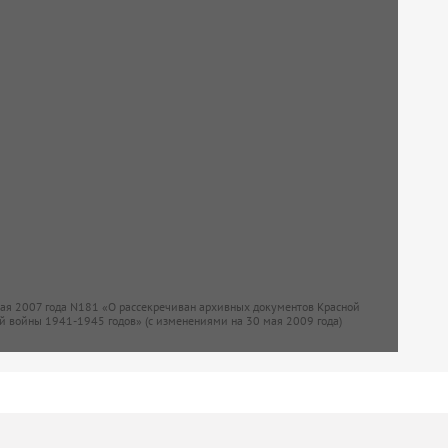
мая 2007 года N181 «О рассекречиван архивных документов Красной
й войны 1941-1945 годов» (с изменениями на 30 мая 2009 года)