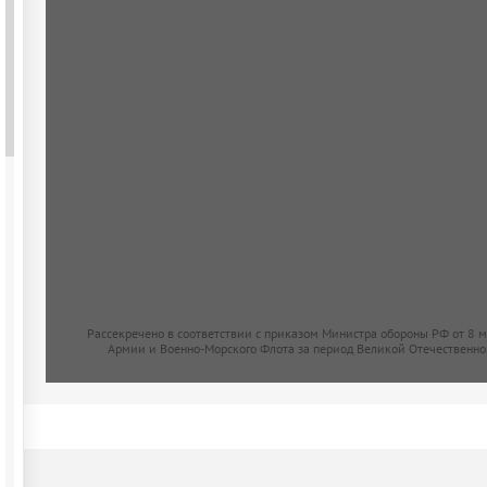
Рассекречено в соответствии с приказом Министра обороны РФ от 8 
Армии и Военно-Морского Флота за период Великой Отечественно