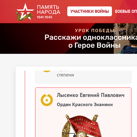
Лысенко Евгений Павлович
УЧАСТНИКИ ВОЙНЫ
БОЕВЫЕ О
Орден Красного Знамени
1944
Документы о награждении
Лысенко Евгений Павлович
Орден Отечественной войны II
степени
Лысенко Евгений Павлович
Орден Красного Знамени