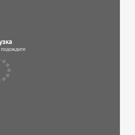
узка
, подождите