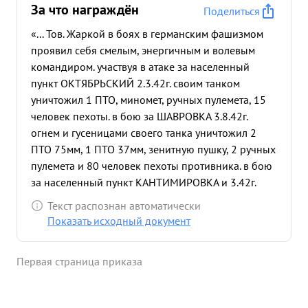
За что награждён
Поделиться
«... Тов. Жаркой в боях в германским фашизмом
проявил себя смелым, энергичным и волевым
командиром. участвуя в атаке за населенный
пункт ОКТЯБРЬСКИЙ 2.3.42г. своим танком
уничтожил 1 ПТО, миномет, ручных пулемета, 15
человек пехоты. в бою за ШАВРОВКА 3.8.42г.
огнем и гусеницами своего танка уничтожил 2
ПТО 75мм, 1 ПТО 37мм, зенитную пушку, 2 ручных
пулемета и 80 человек пехоты противника. в бою
за населенный пункт КАНТИМИРОВКА и 3.42г.
своим танком уничтожил пушку, 2 станковых
Текст распознан автоматически
пулемета, 15 человек пехоты противника.
Показать исходный документ
Попаданием арт. снаряда противника в танк была
заклинана пушка. Товарищ ЖАРКОЙ продолжал
Первая страница приказа
уничтожать противника гусеницами и только по
приказу отойти на оборный пункт - отошел для
востановления мет части. Командир роты был