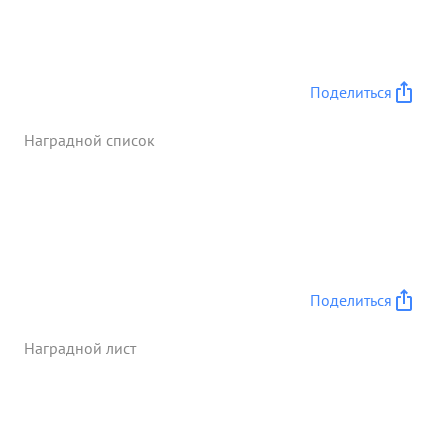
убит. Тов. ЖАРКОЙ взял на себя командование
ротой и и повел ее в бой за КАНТИМИРОВКА,
последняя была взята. Жаркой
Товопредставляется к правительственной
Поделиться
награде-ордену* ЛЕНИНА Д ...»
Наградной список
Поделиться
Наградной лист