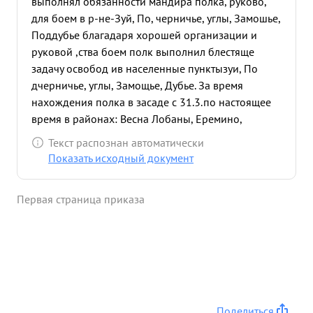
выполнял обязанности мандира полка, руково,
для боем в р-не-Зуй, По, черничье, углы, Замошье,
Поддубье благадаря хорошей организации и
руковой ,ства боем полк выполнил блестяще
задачу освобод ив населенные пункты
зуи, По
дчерничье, углы, Замощье, Дубье. За время
нахождения полка в засаде с 31.3.по настоящее
время в районах: Весна Лобаны, Еремино,
Коровые село и Погорелка, тов. Ларкой
Текст распознан автоматически
систематически находится в боевых
Показать исходный документ
подразделениях полка, правильно организовал
оборону и расположение танков в узлах
Первая страница приказа
сопротивления, чем оказывал реальную помощь
командирам рот. 24.06. 44г. при наступлении
танковой роты на Тягушино, Говядово, Альхимово
тов. Жаркой выполняя приказ командира полка
по уточнению танковой атаки и местонахождения
танков, углубившихся в оборону пр-ка 20 1,5 км.
Жаркой не взирая на опасность выполнил приказ
Поделиться