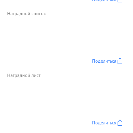
командира полка После чего возглавил
эвакуацию и оборону танков эвакуирован один
Наградной список
танк с тральной полосы. ...»
Поделиться
Наградной лист
Поделиться