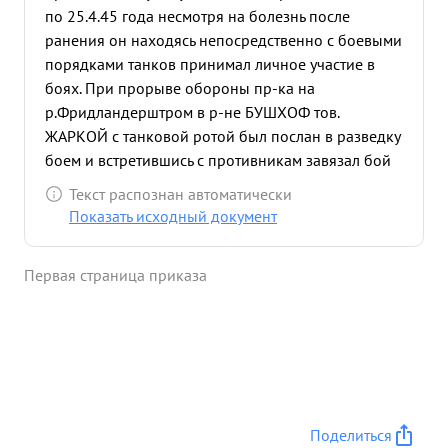
по 25.4.45 года несмотря на болезнь после
ранения он находясь непосредственно с боевыми
порядками танков принимал личное участие в
боях. При прорыве обороны пр-ка на
р.Фридландерштром в р-не БУШХОФ тов.
ЖАРКОЙ с танковой ротой был послан в разведку
боем и встретившись с противникам завязал бой
,где было подбито и уничтожено 6 самоходок
Текст распознан автоматически
противника несколько пулеметных точек и де 30
Показать исходный документ
гитлеровцев, рота потерь не имела. в результате
решительных действий была дана возможность
Первая страница приказа
успешному прорыву сильно укрепленной
обороны немцев и форсирование водногот
рубежа. в период боев при пригородах Берлина
Линденсберга тов. ЖАРКОЙ будучи с танками
принимал личное участие в атаке, которая
прошла успешно, где он вместе с командиром
полка повел полк в атаку несмотря на
Поделиться