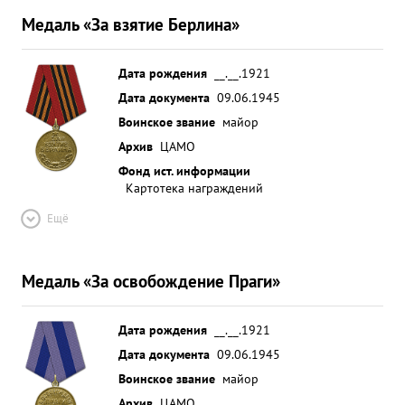
Захвачено: орудий разного калибра 22,
Медаль «За взятие Берлина»
пулеметов 28 складов 16, автомашин 300. вагонов
300, паровозов 15, взято в плен свыше 150
солдат и офицеров. ...»
Дата рождения
__.__.1921
Дата документа
09.06.1945
Воинское звание
майор
Архив
ЦАМО
Фонд ист. информации
Картотека награждений
Ещё
Медаль «За освобождение Праги»
Дата рождения
__.__.1921
Дата документа
09.06.1945
Воинское звание
майор
Архив
ЦАМО