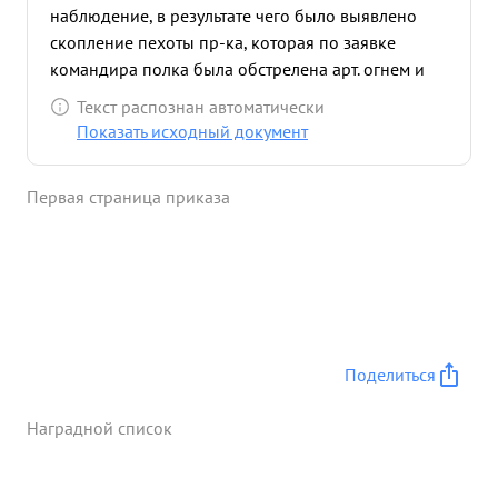
наблюдение, в результате чего было выявлено
скопление пехоты пр-ка, которая по заявке
командира полка была обстрелена арт. огнем и
понесла большие потери. 17.07.44 во время боях
Текст распознан автоматически
за овладение ПЕРЕСТРЕЛОВА тов. Жаркой
Показать исходный документ
находясь в боевых порядках пехоты встретил
группу немцев и лично зас релил немецкого
Первая страница приказа
офицера. в результате двух дневных боев полком
освобождено 12 населенных пунктов. ...»
Поделиться
Наградной список