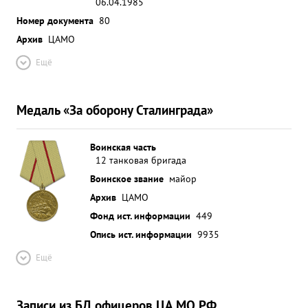
06.04.1985
Номер документа
80
Архив
ЦАМО
Ещё
Медаль «За оборону Сталинграда»
Воинская часть
12 танковая бригада
Воинское звание
майор
Архив
ЦАМО
Фонд ист. информации
449
Опись ист. информации
9935
Ещё
Записи из БД офицеров ЦА МО РФ