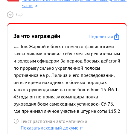
части
Ещё
За что награждён
Поделиться
«... Тов. Жаркой в боях с немецко-фашистскими
захватчиками проявил себя смелым решительным
и волевым офицером За период боевых действий
по прорыву сильно укрепленной полосы
противника на р. .Пилица и его преследовании,
он все время находился в боевых порядках
танков руководя ими на поле боя. в Бою 15-Й6 1.
45года он по приказу командира полка
руководил боем самоходных установок- СУ-76,
где принимал личное участье в штурме соты 115,2
овладение которой позволило успешно
Текст распознан автоматически
продвигаться вперед нашим частям. После
Показать исходный документ
ранения командира полка тов. Жаркой принял