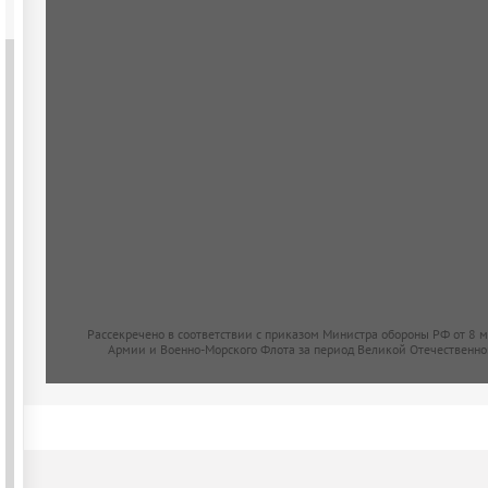
Рассекречено в соответствии с приказом Министра обороны РФ от 8 
Армии и Военно-Морского Флота за период Великой Отечественно