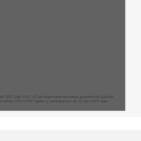
мая 2007 года N181 «О рассекречиван архивных документов Красной
й войны 1941-1945 годов» (с изменениями на 30 мая 2009 года)