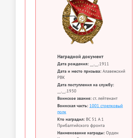
Наградной документ
Дата рождения:
__.__.1911
Дата и место призыва:
Алавежский
РВК
Дата поступления на службу:
__.__.1930
Воинское звание:
ст. лейтенант
Воинская часть:
1001 стрелковый
полк
Кто наградил:
ВС 51 А 1
Прибалтийского фронта
Наименование награды:
Орден