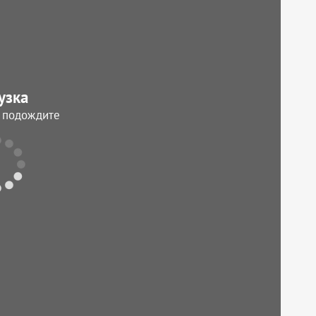
узка
, подождите