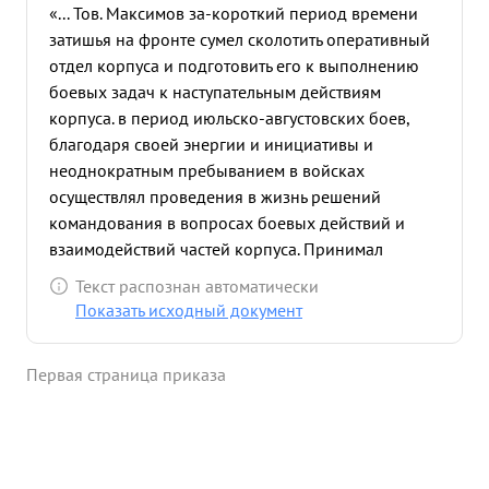
«... Тов. Максимов за-короткий период времени
затишья на фронте сумел сколотить оперативный
отдел корпуса и подготовить его к выполнению
боевых задач к наступательным действиям
корпуса. в период июльско-августовских боев,
благодаря своей энергии и инициативы и
неоднократным пребыванием в войсках
осуществлял проведения в жизнь решений
командования в вопросах боевых действий и
взаимодействий частей корпуса. Принимал
непосредственное участие в разработке плана
Текст распознан автоматически
боя-и руководил подчиненными частями в деле
Показать исходный документ
точного и неуклонного выполнения боевых задач
по разгрому противника. период боев за
Первая страница приказа
овладение гор.гор. Станислав Дрогобыч Стрый
лично находился в войсках выполняя
оперативные задачи командования корпуса,
проявляя при этом разумную иницистиву и
мужество. ...»