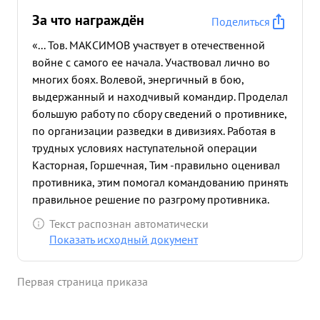
За что награждён
Поделиться
«... Тов. МАКСИМОВ участвует в отечественной
войне с самого ее начала. Участвовал лично во
многих боях. Волевой, энергичный в бою,
выдержанный и находчивый командир. Проделал
большую работу по сбору сведений о противнике,
по организации разведки в дивизиях. Работая в
трудных условиях наступательной операции
Касторная, Горшечная, Тим -правильно оценивал
противника, этим помогал командованию принять
правильное решение по разгрому противника.
Лично выезжал в дивизии организовывал
Текст распознан автоматически
разведку рискуя жизнью, проявил мужество и
Показать исходный документ
отвагу, способствовал общему делу по овладению
Касторная, Горшечная, Обоянь, Суджа. Тов.
Первая страница приказа
МАКСИМОВ достоин правительственной награды
- ОРДЕНА " ОТЕЧЕСТВЕННОЙ ВОЙНЫ 1 СТЕПЕНИ
...»