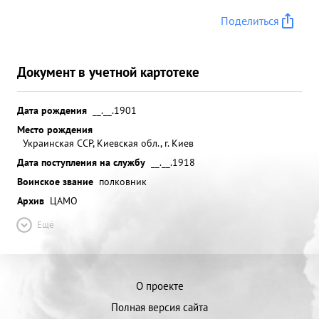
от немецких захватчиков 10 населенных пунктов
Поделиться
и углубилась в Чех ослованную территорию на 10
километров ...»
Документ в учетной картотеке
Дата рождения
__.__.1901
Место рождения
Украинская ССР, Киевская обл., г. Киев
Дата поступления на службу
__.__.1918
Воинское звание
полковник
Архив
ЦАМО
Ещё
О проекте
Полная версия сайта