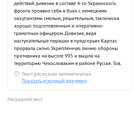
действий дивизии в составе 4-го Украинского
фронта проявил себя в боях с немецкими
оккупантами смелым, решительным, тактически
хорошо подготовленным и оперативно-
грамотным офицером. Дивизия, ведя
наступательные перации в предгорьях Карпат,
прорвала силно Укрепленную линию обороны
противника на высоте 995 и вышла на
территорию Чехословаким в районе Русске. Тов.
Максимов, как начальник штаба дивизии, сумел в
Текст распознан автоматически
трудных условиях горно-лестойместности,
Показать исходный документ
организовать управление войсками и нацелить
штаб на выполнение боевых задач. Осуществляя
Наградной лист
руководств подчиненными штабами, своей
организаторской работой помогал Командиру
дивизии в управлении боевыми действиями
частей дивизии, чем способствовал успеху боевых
действий частей дивизии. За период своих
наступательных операций дивизия осв ободила