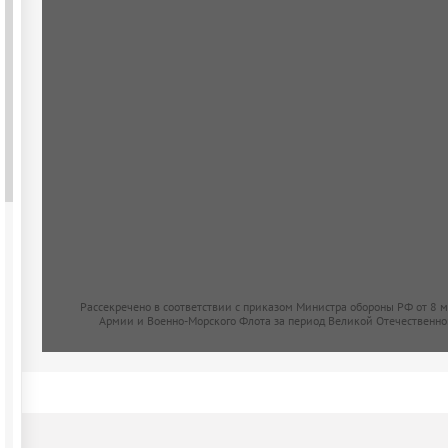
Рассекречено в соответствии с приказом Министра обороны РФ от 8 
Армии и Военно-Морского Флота за период Великой Отечественно