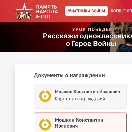
Мошкин Константин Иванович
Военно-пересыльные пункты и
УЧАСТНИКИ ВОЙНЫ
БОЕВЫЕ О
запасные полки
Мошкин Константин Иванович
Военно-пересыльные пункты и
запасные полки
1944
Документы о награждении
Мошкин Константин Иванович
Картотека награждений
Мошкин Константин
Иванович