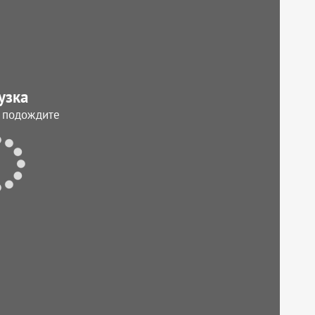
узка
, подождите