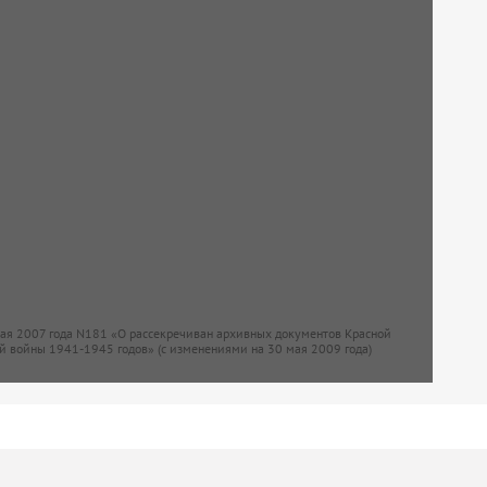
мая 2007 года N181 «О рассекречиван архивных документов Красной
й войны 1941-1945 годов» (с изменениями на 30 мая 2009 года)