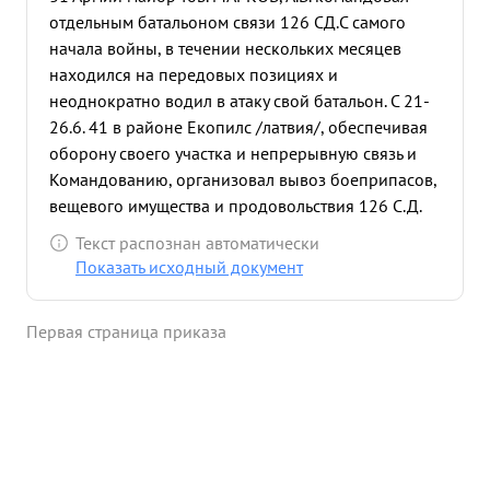
отдельным батальоном связи 126 СД.С самого
начала войны, в течении нескольких месяцев
находился на передовых позициях и
неоднократно водил в атаку свой батальон. С 21-
26.6. 41 в районе Екопилс /латвия/, обеспечивая
оборону своего участка и непрерывную связь и
Командованию, организовал вывоз боеприпасов,
вещевого имущества и продовольствия 126 С.Д.
10.7.41 в р-не Лиадона силами своего батальона
Текст распознан автоматически
сдерживал противника и обеспечил вывоз всего
Показать исходный документ
имущества 690 СП 126 СД. В июле 1941 года в
районе ново-Сокольники, в течении 10-ти суток
Первая страница приказа
вел бой неоднократно увлекая бойцов своего
батальона в атаку связь против Командованию.
гитлеровцев, обеспечивая одновременно
непрерывную В районе Великих Лук более
полутора месяцев в составе 126сд участвовал в
наступлении в течении 4-х суток, где был нанесен