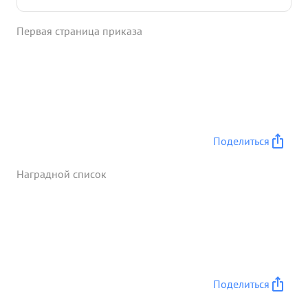
материальной части Лично тов. МАРКОВ в первую
очередь брал на себя руководство
Первая страница приказа
подразделениями, которые обеспечивали связью
передовые части.Тов. МАРКОВ лично руководил
передовыми подразделениями давая связь в
сроки качественно. ...»
Поделиться
Наградной список
Поделиться