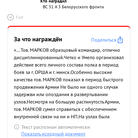
Кто наградил
отличную подготовку личного состава полка и
ВС 31 А 3 Белорусского фронта
повышение воинской награды дисциплины
майор тов. МАРКОВ достоин Правител орденом
Ещё
"КРАСНОЕ ЗНАМЯ." ...»
За что награждён
Поделиться
«... Тов. МАРКОВ образцовый командир, отлично
дисциплинированный.Четко и Умело организовал
действие всего личного состава полка в период
боев за г. ОРША и г. минск.Особенно высокие
качества тов. МАРКОВ показал в период быстрого
продвижения Армии Не было ни одного случая
задержви или опоздания в развертывании
узлов.Несмотря на большую растинутость Армии,
тов. МАРКОВ сумел справиться с обеспечением
внутренней связи на ни и НП.На узлах была
обеспечена четкая работа.Не было ни одного
Текст распознан автоматически
случая срыва питания или неисправности
Показать исходный документ