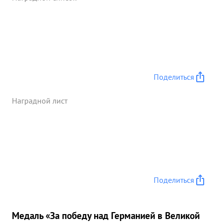
было поставлено все время бесперебойно. Тов.
МАРКОВ работает напряженно смело рискуя
собой служит лично примером для всего состава
полка. ...»
Поделиться
Наградной лист
Поделиться
Медаль «За победу над Германией в Великой