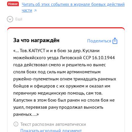
Новое
Читать об этих событиях в журнале боевых действий
части
Ещё
За что награждён
Поделиться
«... Тов. КАПУСТ и и в бою за дер. Куслани
можейкяйского уезда Литовской ССР 16.10.1944
года действовал смело и решитель но вынес
споля боях под силь ным артминометным
ружейно-пулеметным огнем тринадцать раненых
бойцов и офицеров с их оружием и оказал им
первичную медицинскую помощь, сам тов.
Капустин в этом бою был ранен но споля боя не
ушел, перевязав рану продолжал выносить
раненых. ...»
Текст распознан автоматически
Показать исходный документ