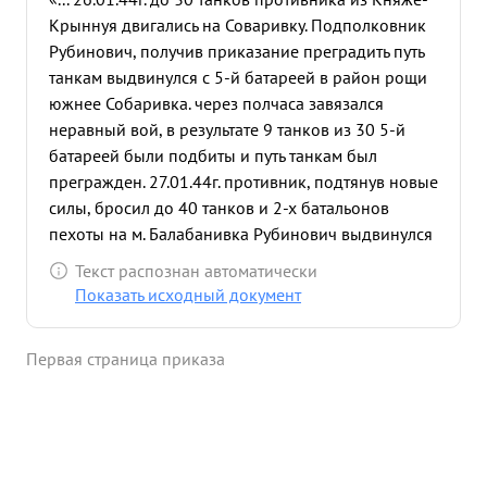
Крыннуя двигались на Соваривку. Подполковник
Рубинович, получив приказание преградить путь
танкам выдвинулся с 5-й батареей в район рощи
южнее Собаривка. через полчаса завязался
неравный вой, в результате 9 танков из 30 5-й
батареей были подбиты и путь танкам был
прегражден. 27.01.44г. противник, подтянув новые
силы, бросил до 40 танков и 2-х батальонов
пехоты на м. Балабанивка Рубинович выдвинулся
с первым дивизионом шой встречу танкам, В
Текст распознан автоматически
горячем неравном бою погибла 2-я батарея, но
Показать исходный документ
дивизион не дрогнул и тан ки на Баладанивна не
прошли. В этом бою дивизон уничтожил Гигров" и
Первая страница приказа
13 средних танков, В дальнейших боях под
Франтивкой и при выходе из окружения, полк
уничтожил самоходных орудий-
бронетранспортеров 5, автомашин грузами и
орудийными прицепами 8, пулеметов 12