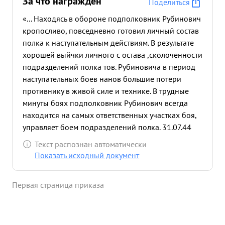
За что награждён
Поделиться
«... Находясь в обороне подполковник Рубинович
кропосливо, повседневно готовил личный состав
полка к наступательным действиям. В результате
хорошей выйчки личного с остава ,сколоченности
подразделений полка тов. Рубиновича в период
наступательных боев нанов большие потери
противнику в живой силе и технике. В трудные
минуты боях подполковник Рубинович всегда
находится на самых ответственных участках боя,
управляет боем подразделений полка. 31.07.44
года при форсировании р. Днестр в районе
Текст распознан автоматически
Крупско тов Рубинович под сильным
Показать исходный документ
артминометным и пулеметным обстрелом
противника выдвинулся на передовой НП откуда
Первая страница приказа
управляя огнем полка: уничтожил одну
артбатарею, одну минбатарею, и 4 пулеметных
точки противника с прислугами, подавил огонь
двух артбатарей и пяти пулеметных точек, чем