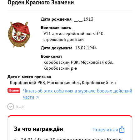
Орден Красного Знамени
патрулировавших катеров Прямым попаданием
был потоп лен катер с командой. Под покровом
ночи полк на своих средствах
Дата рождения
__.__.1913
переправкприступил 3.10.43г. к форсированию
Воинская часть
911 артиллерийский полк 340
р.Днепр. Полк первым и полностью форсировал
стрелковой дивизии
водный рубеж Днепр и приступил расширению и
Дата документа
18.02.1944
закреплению плацдарма за Днепр. в период
форсирования с 5 по 9-10 43г. огнем полка
Военкомат
Коробовский РВК, Московская обл.,
уничтожено: арт. батарей отдельных орудий-1 ,
Коробовский р-н
огневых точек подавлено: арт. батарей-3 мин,
Дата и место призыва
батарей-2 станковых пулеметов-6 рассеяно и
Коробовский РВК, Московская обл., Коробовский р-н
частью уничтожено до 3-х рот солдат и офицеров
Новое
Читать об этих событиях в журнале боевых действий
противника. ...»
части
Ещё
За что награждён
Поделиться
«... 26.01.44г. до 30 танков противника из Княже-