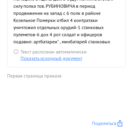
силу полка тов. РУБИНОВИЧА в период
продвижения на запад с 6 полк в районе
Козельное Померки отбил 4 контратаки
уничтожил отдельных орудий-1 станковых
пулеметов-6 дох 4 рот солдат и офицеров
подавил: артбатареи" , минбатарей станковых
пулеметов отдельных орудий и минометов-6. в
Текст распознан автоматически
районе Березовки вост. берег р.Хорол противник,
Показать исходный документ
применяя все свои средства, хочет остановить
успешное продвижение наших частей Ему это не
Первая страница приказа
удается. Огнем полка в этом районе с 10 по
12.9.43г. было уничтожено: НП с расчетами -3
станковых пулеметов-2 отбита контратака
подавлено артбатарей 4 , минбатарей-1/огневых
точек- Полк с упорными боями вышел на водный
рубеж р.Днепр.Противник, используя водный
рубеж Р Днепр ставил задачи не допустить
Поделиться
форсировании реки Отбивая жестокие