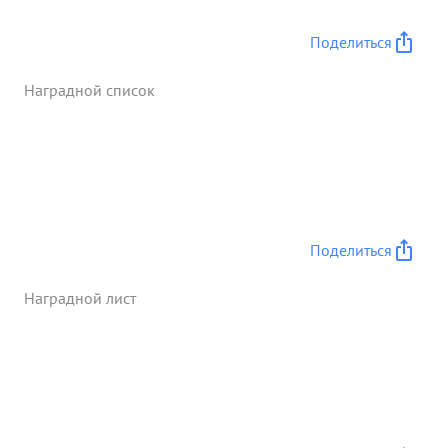
уничтожено солдат до 200 чел. рассеяно до2-х
батальонов пехоты. Тов. Рубинович показал
Поделиться
образцы мужества, отваги и воодушевляя
рядовой и офицерский состав личным примером
Наградной список
под огнем противника умело вывел полк из
окружения. ...»
Поделиться
Наградной лист