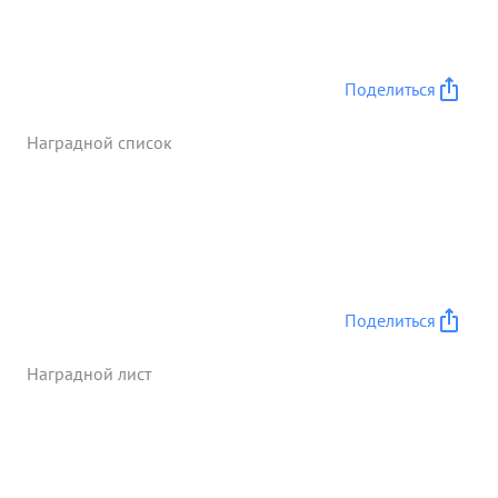
обеспечил успех пехоты по захвату плацдарма на
правом берегу р. Днестр. Достоин ...»
Поделиться
Наградной список
Поделиться
Наградной лист