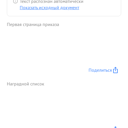
Текст распознан автоматически
боевых задач частями правильной
Показать исходный документ
организованной работой штаба и находясь при
этом на НП оказывал большое содействие в
Первая страница приказа
вопросах выполнения боевых задач. Вмоменты
танковых с пехотой контратак противника в
районе село Ивачув и Волчковце и проявления
при этом неустойчивости со стороны некоторых
частей дивизии и частей соседней дивизии тов.
ЗИЛЬПЕР принимал активное участие в
восстановлении порядка своих и соседних частях
Поделиться
и успешному отражению контратак
превосходящих сил противника, нанося при этом
Наградной список
ему большие потери в живой силе и технике. ...»