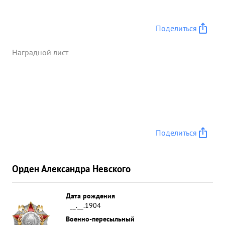
Оперативного Отдела проявил себя с
положительной стороны: наладил работу отдела,
весь аппарат отдела всегда бывает в войсках,
Поделиться
контролируя выполнение соединениями и
частями приказов командования и, оказывая
Наградной лист
частям помощь в устранении недочетов. Живой,
энергичный, толковый, храбрый офицер. ...»
Поделиться
Орден Александра Невского
Дата рождения
__.__.1904
Военно-пересыльный