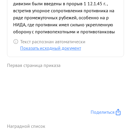
дивизии были введены в прорыв 1 12.1.45 г. ,
встретив упорное сопротивления противника на
ряде промежуточных рубежей, особенно на р
НИДА, где противник имел сильно укрепленную
оборону с противопехотными и противотанковы
загражд ениями. Преодолевая сопротивления
Текст распознан автоматически
части дивизии завязали бои на так называемом
Показать исходный документ
Краковском обводе и, отражая контратаки
противника одним полком ворвались в город
Первая страница приказа
КРАКОВ, где успешно произвели очищение части
города от противника схода форсировали по льду
р ВИСЛА. 1 Во время стремительного наступления
наших частей тов. ЗИЛЬПЕР, пренебрегая
опасность, выезжал в боевые порядки частей
руководя боем. Так, в тяжелых условиях боях при
отражении контратаки противника в районе
Поделиться
КОНЕЦ-МОСТЫ и ГНЯЗДОВИЦЕ тов. ЗИЛЬПЕР
лично выехал в боевьте порядки и благодаря
Наградной список
умелому руководству настойчивости, контратака