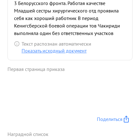
3 Белорусского фронта. Работая качестве
Младшей сестры хирургического отд проявила
себя как хороший работник В период
Кенигсберской боевой операции тов Чакириди
выполняла один без ответственных участков
работы в Госпитале где находились тяжело
Текст распознан автоматически
раненые в бедро с повреждением Кости и
Показать исходный документ
раненые в крупные составы тов. Чикариде
наклады вала глухие Ципсовые повязка Всего
Первая страница приказа
было наложено его связие 180 глухив гижов
повязок за что получала от раненых бойцов
сержантов че офицеров устные благодарности
Чакирида дисциплинирована выдержана Неимея
неодного дисциплинского взыскать пунктуально
пользуется хорошим авторитетом раненых и
работников Госпиталя ...»
Поделиться
Наградной список