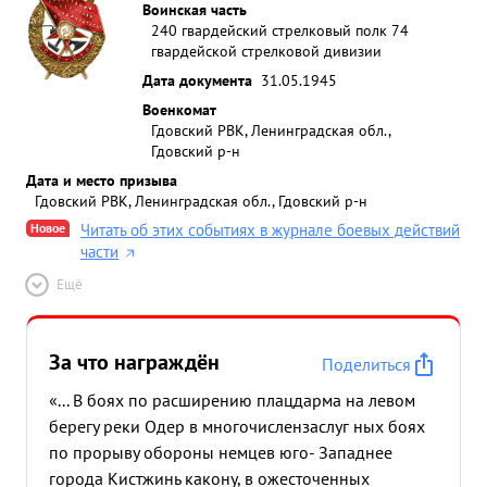
Воинская часть
240 гвардейский стрелковый полк 74
гвардейской стрелковой дивизии
Дата документа
31.05.1945
Военкомат
Гдовский РВК, Ленинградская обл.,
Гдовский р-н
Дата и место призыва
Гдовский РВК, Ленинградская обл., Гдовский р-н
Новое
Читать об этих событиях в журнале боевых действий
части
Ещё
За что награждён
Поделиться
«... В боях по расширению плацдарма на левом
берегу реки Одер в многочислензаслуг ных боях
по прорыву обороны немцев юго- Западнее
города Кистжинь какону, в ожесточенных