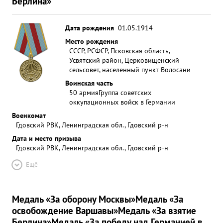
Берлина»
Дата рождения
01.05.1914
Место рождения
СССР, РСФСР, Псковская область,
Усвятский район, Церковищенский
сельсовет, населенный пункт Волосани
Воинская часть
50 армия
Группа советских
оккупационных войск в Германии
Военкомат
Гдовский РВК, Ленинградская обл., Гдовский р-н
Дата и место призыва
Гдовский РВК, Ленинградская обл., Гдовский р-н
Ещё
Медаль «За оборону Москвы»
Медаль «За
освобождение Варшавы»
Медаль «За взятие
Берлина»
Медаль «За победу над Германией в