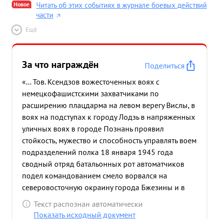
Новое
Читать об этих событиях в журнале боевых действий
части
Ещё
За что награждён
Поделиться
«... Тов. Ксендзов вожесточенных воях с
немецкофашистскими захватчиками по
расширению плацдарма на левом верегу Вислы, в
воях на подступах к городу Лодзь в напряженных
уличных воях в городе Познань проявил
стойкость, мужество и способность управлять воем
подразделений полка 18 января 1945 года
сводный отряд батальонных рот автоматчиков
подел командованием смело ворвался на
северовосточную окраину города Бжезины и в
уличных воях истребил св волее по и взять в
Текст распознан автоматически
посен 17 немецко-фашистских солдат и
Показать исходный документ