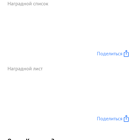
немецкофашистских солдат и офицеров.
Наградной список
Уничтожено 7 и Захвачено 9 пулеметов разбито 2
противотанковых пушки В ожесточенных
уличных боях в Берлин рискуя жизнью он часть
бывает в батальонах непосредственно оказывая
помощь командирам в управлений боем, в
своевременном и точном выполнении боевых
задач 1 отденом Красного Знамени ...»
Поделиться
Наградной лист
Поделиться