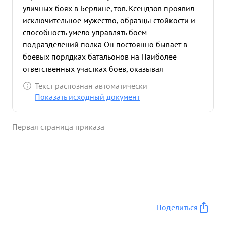
уличных боях в Берлине, тов. Ксендзов проявил
исключительное мужество, образцы стойкости и
способность умело управлять боем
подразделений полка Он постоянно бывает в
боевых порядках батальонов на Наиболее
ответственных участках боев, оказывая
командирам батальонов существенную помощь в
Текст распознан автоматически
руководстве боем, личным примером бесстрашим
Показать исходный документ
хладнокровия воодушевляя бойцов и
командиров на боевые подвиги, на успешное
Первая страница приказа
выполните боевых Задач При прорыве немецкой
обороны в одном из боев в районе фольварка
Хунгригер Вольф когда вышли из строя командир
1го батальона и адьютант старший тов. Ксендвое
немедленно принял на себя командование ба
атальоном и смело повел его на штурм высоты
53,2 восточнее села Фридерсдерф В этом бою
Поделиться
батальоном истреблено до 70 и взято в плен 19