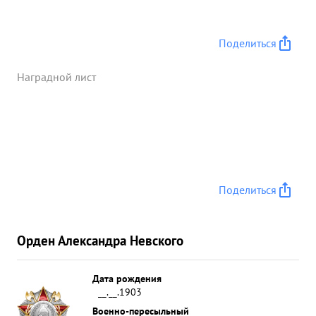
силе и технике подполковник ЧЕРНЫЙ льный
достоин правительственной награды - о а -
КРАСНОГ о 3 Н АМЕНИ. командив 276 отля жевой
Поделиться
тянки. ...»
Наградной лист
Поделиться
Орден Александра Невского
Дата рождения
__.__.1903
Военно-пересыльный