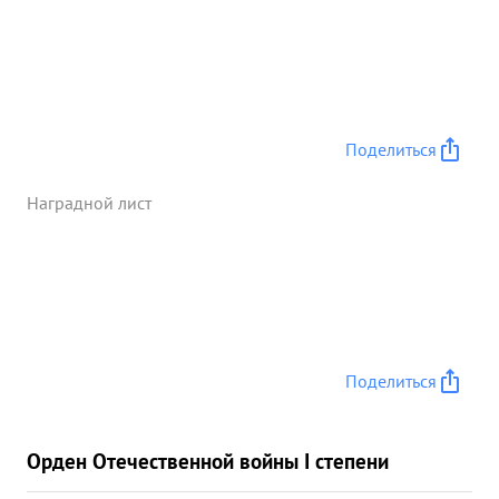
контратакующ его проти вника и во
взаимодействии с соседним полком г. Горная ,дав
возможность дивизии развить свой успех, овладе
л для дальнейше с п реследования противника
дб. бухты КАМЫШЕВАЯ. ...»
Поделиться
Наградной лист
Поделиться
Орден Отечественной войны I степени