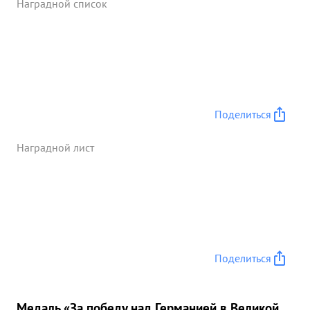
Наградной список
в живой силе и захватили щенных Благодаря
настойчивости подполковника т. ЧЕРНОГО полка
улучшив свое тактическое положение прочно
удерживает захваченный им выгодный рубеж. ...»
Поделиться
Наградной лист
Поделиться
Медаль «За победу над Германией в Великой