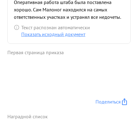
Оперативная работа штаба была поставлена
хорошо. Сам Малоног находился на самых
ответственных участках и устранял все недочеты.
Операция была тщательно продумана и
Текст распознан автоматически
подготовлена в результате пего была успешно
Показать исходный документ
выполнена поставленная задача прорыва оборон
тельной полобы противника и овладению
Первая страница приказа
населенными пунктами Стрелецкая и Ново-
Командир 237 сп. ...»
Поделиться
Наградной список