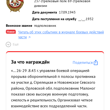
237 стрелковый полк 69 стрелковой
усовершенствовани района обороны полка и
дивизии
расстановке огневых средств, сочетая это с
Дата документа
17.09.1943
тактическими требованиями современного
Дата поступления на службу
__.__.1932
оборонительного боя, в результате чего полк
Воинское звание
подполковник
значительно улучшил район своей обороны
Новое
Читать об этих событиях в журнале боевых действий
Произведен ...»
части
Ещё
За что награждён
Поделиться
«... 26-29 .8.43 г. управляя боевой операцией
прорыва оборонительной п полосы противника
на участке д. Стрелецкая и Новоямское Севского
района, Орловской обл. подполковник Малоног
показал свою высокую военную подготовку,
смелость и решительность. Организовал четкое
взаимодействие всех подразделений части.