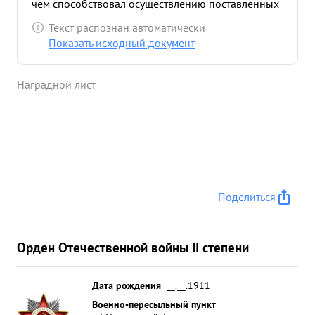
чем способствовал осуществлению поставленных
перед корпусом задачи Благодаря инициативы и
Текст распознан автоматически
правильной организации работы оперативного
Показать исходный документ
отдела обеспечивал ,на протяжении всех боев
своевременную информацию штаба армии
Наградной лист
вцелом за корпус. ...»
Поделиться
Орден Отечественной войны II степени
Дата рождения
__.__.1911
Военно-пересыльный пункт