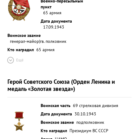
Военно-пересыльный
пункт
65 армия
Дата документа
17.09.1943
Воинское звание
генерал-майор|гв. полковник
Кто наградил
65 армия
Ещё
Герой Советского Союза (Орден Ленина и
медаль «Золотая звезда»)
Воинская часть
69 стрелковая дивизия
Дата документа
30.10.1943
Воинское звание
подполковник
Кто наградил
Президиум ВС СССР
Архив
ЦАМО