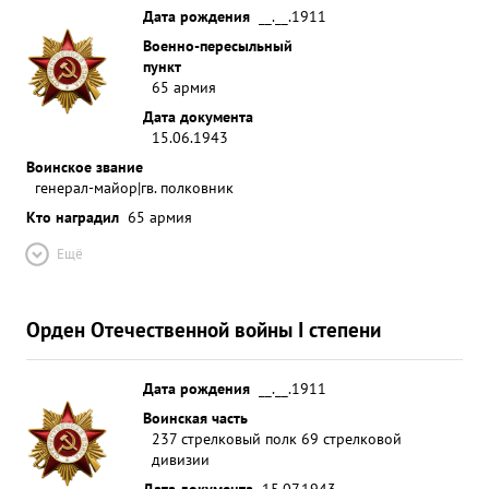
Дата рождения
__.__.1911
Военно-пересыльный
пункт
65 армия
Дата документа
15.06.1943
Воинское звание
генерал-майор|гв. полковник
Кто наградил
65 армия
Ещё
Орден Отечественной войны I степени
Дата рождения
__.__.1911
Воинская часть
237 стрелковый полк 69 стрелковой
дивизии
Дата документа
15.07.1943