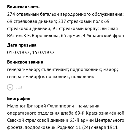
Воинская часть
274 отдельный батальон аэродромного обслуживания;
69 стрелковая дивизия; 237 стрелковый полк 69
стрелковой дивизии; 95 стрелковый корпус; высшая
ВАк им. К.Е. Ворошилова; 65 армия; 4 Украинский фронт
Дата призыва
01.07.1932; 15.07.1932
Воинское звание
генерал-майор; ст. лейтенант; подполковник; майор;
генерал-майор|гв. полковник; полковник
Ещё
Биография
Малоног Григорий Филиппович - начальник
оперативного отделения штаба 69-й Краснознамённой
Севской стрелковой дивизии 65-й армии Центрального
фронта, подполковник. Родился 11 (24) января 1911