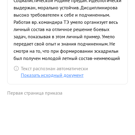
Социалистической Родине предан. Идеологически
выдержан, морально устойчив. Дисциплинирова
высоко требователен к себе и подчиненным.
Работая вр. командира ТЭ умело организует весь
личный состав на отличное решение боевых
задач, показывая в этом личный пример. Умело
передает свой опыт и знания подчиненным. Не
смотря на то, что при формировании эскадрильи
был получен молодой летный состав-неимеющий
опыта и нелетающий ночью. Товарищ ЗГУР своей
Текст распознан автоматически
настойчивой и упорной работ той в короткий
Показать исходный документ
срок добился того, что все экипажи сейчас могут
летать в любых условиях дня и и ночи уже
Первая страница приказа
выполняют боевые задани Товарищ АЗГУР
отлично овладел техникой самолета ДБ-3Ф и
летает в самые трудные метеоусловия дня и ночи.
в отечественной войне Советского народа против
немецко-фашистских оккупантов показывае
высокое умение в воздухе при выполнении