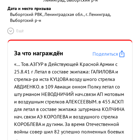
Дата и место призыва
Выборгский РВК, Ленинградская обл., г. Ленинград,
Выборгский р-н
Ещё
За что награждён
Поделиться
«... Тов. АЗГУР в Действующей Красной Армии с
25.8.41 г Летал в составе экипажа: ГАЛИЛОВА и
стрелка-ра иста КУЦОВА возду шного стрелка
АВДИЕНКО. в 109 Авиаци онном Полку летал со
шту рманом НЕВОДНИЧИЙ нач.связи АП мотовым
и воздушным стрелков АЛЕКСЕЕВЫМ. в 455 АСКП
для летал в составе экипажа :штурмана КОЛЧИНА
нач. связи АЭ КОРОЛЕВА и воздушного стрелка
КОРОБЛЕВА и ду гими. За время Отечественной
войны совер шил 82 успешно полненных боевых
вылетов, из них ночью 64. Работая всистеме АДП