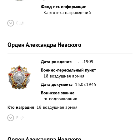
летчиков. Умеет организаци онно обеспечить свое
Фонд ист. информации
решение и настойчиво провести его в жизнь.
Картотека награждений
Дисци плинирован Идеологически выдержан
Ещё
морально устойчив опленный боевой опыт умело
передает подчиненн составу Среди личного
состава пользуется деловым авторитетом. Делу
Орден Александра Невского
партии ЛЕНИНА-СТАЛИНА и Соци алисти ческой
Родине предан. ...»
Дата рождения
__.__.1909
Военно-пересыльный пункт
18 воздушная армия
Дата документа
13.07.1945
Воинское звание
гв. подполковник
Кто наградил
18 воздушная армия
Ещё
Орден Александра Невского