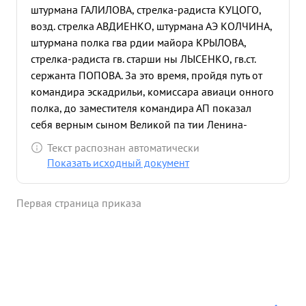
штурмана ГАЛИЛОВА, стрелка-радиста КУЦОГО,
возд. стрелка АВДИЕНКО, штурмана АЭ КОЛЧИНА,
штурмана полка гва рдии майора КРЫЛОВА,
стрелка-радиста гв. старши ны ЛЫСЕНКО, гв.ст.
сержанта ПОПОВА. За это время, пройдя путь от
командира эскадрильи, комиссара авиаци онного
полка, до заместителя командира АП показал
себя верным сыном Великой па тии Ленина-
Сталина и пламенным патриотом и защи коп
Текст распознан автоматически
нашей Родины. Находясь все время на
Показать исходный документ
руководящей и командной работе - все силы
отдавал делу руководства боевой работой части и
Первая страница приказа
воспитанию личного состава в духе
беспредельной преданности Советской Родине, 7
советскому народу и ненависти к врагу.
Одновременно с этим сам лично принимал
активное участие в боевой работе. спокояти За
время Отечественной войны совершил 86
успешно выполненных боевых вылетов, из них