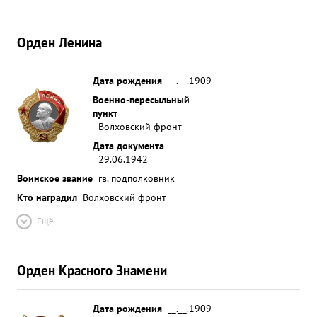
Смоленск и один воинский эшелон на ж.д.
станции Дно, что подтверждалось фотоснимками.
Орден Ленина
За отличное выполнение боевых заданий имеет 4
благодарности от высшего командования и
денежное вознаграждение от командования
Дата рождения
__.__.1909
дивизии. За отличное выполнение боевых
Военно-пересыльный
пункт
заданий командования и проявленные при этом
Волховский фронт
мужество и отвагу представляю к
Дата документа
правительственной награде. ...»
29.06.1942
Воинское звание
гв. подполковник
Кто наградил
Волховский фронт
Ещё
Орден Красного Знамени
Дата рождения
__.__.1909