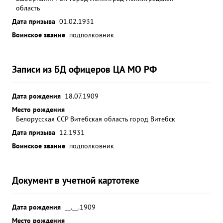
порядка в части. Умеет организационно
область
обеспечить своерешение и настойчиво ровести
Дата призыва
01.02.1931
его в жизнь. плинирован. Идеологически
Воинское звание
подполковник
выдержан морально устойчив. Делу партии
Ленина-Сталина и Социалистической Родине
предан. ...»
Записи из БД офицеров ЦА МО РФ
Дата рождения
18.07.1909
Место рождения
Белорусская ССР Витебская область город Витебск
Дата призыва
12.1931
Воинское звание
подполковник
Документ в учетной картотеке
Дата рождения
__.__.1909
Место рождения