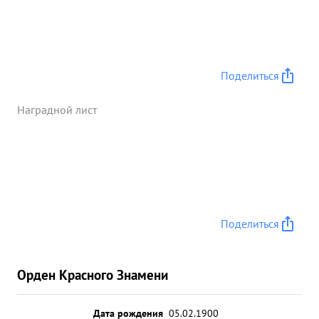
боях прямой проявляли наводке, маневренность,
личный состав большинсражался стойко,
мужественно, и умело- что приводило к
неизменному разгрому обороняющихся сил
противника. За этот период огнем артиллерии
Поделиться
было уничтожено до 2000, солдат и офицеров, а
также разсеяно накапливающихся для контратак
Наградной лист
до 3000 солдат и офицеров. Артиллерийские
подразделения за время боев укрепили свои
транспортные средства, повысили свою
подвижность следовали вместе с пехтными
подразделени и во взаимодествии с ними
обеспечивали успех выполнения боевых задач
Поделиться
дивизии, олковник ДАНИН ...»
Орден Красного Знамени
Дата рождения
05.02.1900