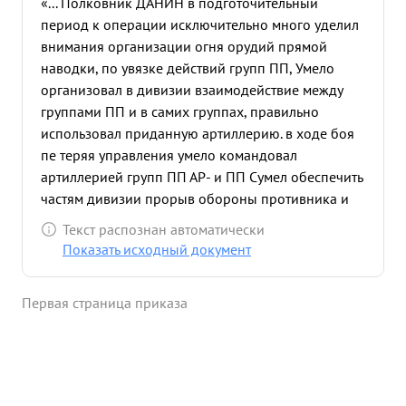
«... Полковник ДАНИН в подготочительный
период к операции исключительно много уделил
внимания организации огня орудий прямой
наводки, по увязке действий групп ПП, Умело
организовал в дивизии взаимодействие между
группами ПП и в самих группах, правильно
использовал приданную артиллерию. в ходе боя
пе теряя управления умело командовал
артиллерией групп ПП АР- и ПП Сумел обеспечить
частям дивизии прорыв обороны противника и
овладеть городом КРАСНОЕ СЕЛО. дивизии
Текст распознан автоматически
обеспечившей ...»
Показать исходный документ
Первая страница приказа