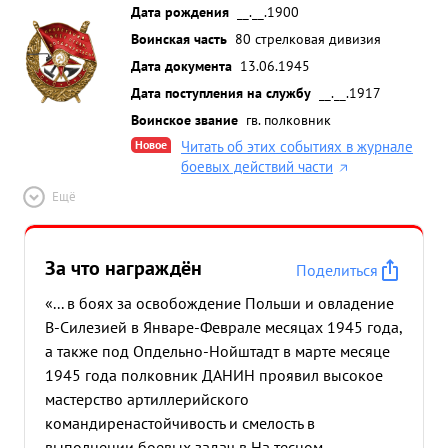
Дата рождения
__.__.1900
Воинская часть
80 стрелковая дивизия
Дата документа
13.06.1945
Дата поступления на службу
__.__.1917
Воинское звание
гв. полковник
Новое
Читать об этих событиях в журнале
боевых действий части
Ещё
За что награждён
Поделиться
«... в боях за освобождение Польши и овладение
В-Силезией в Январе-Феврале месяцах 1945 года,
а также под Опдельно-Нойштадт в марте месяце
1945 года полковник ДАНИН проявил высокое
мастерство артиллерийского
командире
настойчивость и смелость в
выполнении боевых задач в На тесном