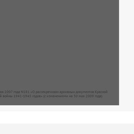
мая 2007 года N181 «О рассекречиван архивных документов Красной
й войны 1941-1945 годов» (с изменениями на 30 мая 2009 года)