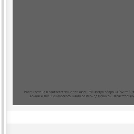
Рассекречено в соответствии с приказом Министра обороны РФ от 8 
Армии и Военно-Морского Флота за период Великой Отечественно