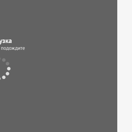
узка
, подождите