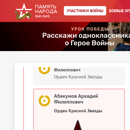
Абакумов Аркадий
УЧАСТНИКИ ВОЙНЫ
БОЕВЫЕ О
Филиппович
Медаль «За боевые заслуги»
1945
Документы о награждении
Абакумов Аркадий
Филиппович
Орден Красной Звезды
Абакумов Аркадий
Филиппович
Орден Красной Звезды