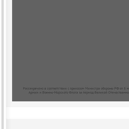
Рассекречено в соответствии с приказом Министра обороны РФ от 8 
Армии и Военно-Морского Флота за период Великой Отечественно