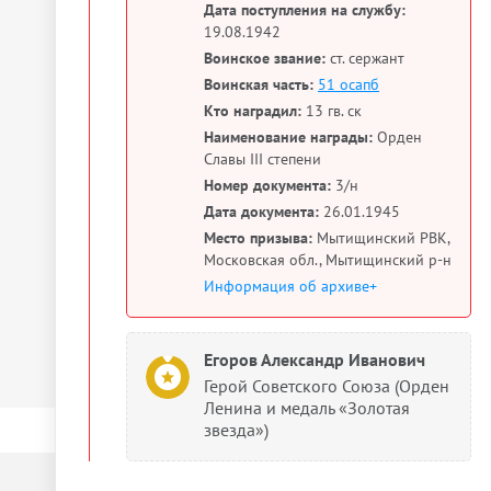
Дата поступления на службу:
19.08.1942
Воинское звание:
ст. сержант
Воинская часть:
51 осапб
Кто наградил:
13 гв. ск
Наименование награды:
Орден
Славы III степени
Номер документа:
3/н
Дата документа:
26.01.1945
Место призыва:
Мытищинский РВК,
Московская обл., Мытищинский р-н
Информация об архиве+
Егоров Александр Иванович
Герой Советского Союза (Орден
Ленина и медаль «Золотая
звезда»)