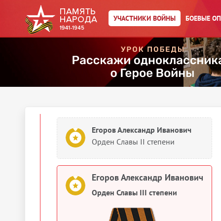
Егоров Александр Иванович
УЧАСТНИКИ ВОЙНЫ
БОЕВЫЕ О
Герой Советского Союза (Орден
Ленина и медаль «Золотая
звезда»)
Егоров Александр Иванович
Орден Славы III степени
Егоров Александр Иванович
Орден Славы II степени
Егоров Александр Иванович
Орден Славы III степени