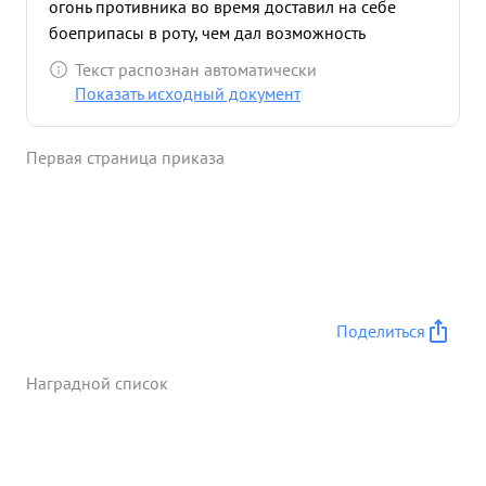
огонь противника во время доставил на себе
боеприпасы в роту, чем дал возможность
удержать высоту 205,9. За два дня боев тов.
Текст распознан автоматически
Александров вынес с поля боях 5 ручных
Показать исходный документ
пулеметов, 25 винтовок ,8 немецких автоматов и
3 пулемета- МГ-34. ...»
Первая страница приказа
Поделиться
Наградной список