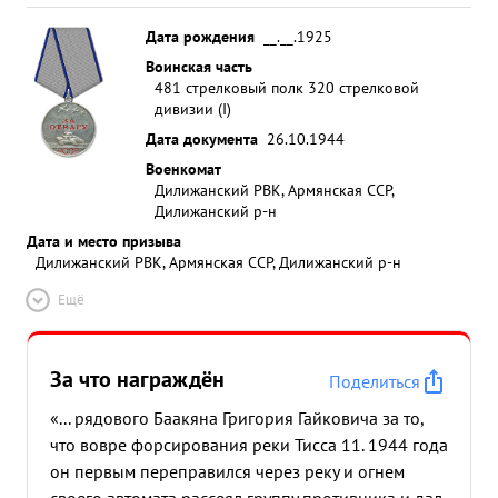
Дата рождения
__.__.1925
Воинская часть
481 стрелковый полк 320 стрелковой
дивизии (I)
Дата документа
26.10.1944
Военкомат
Дилижанский РВК, Армянская ССР,
Дилижанский р-н
Дата и место призыва
Дилижанский РВК, Армянская ССР, Дилижанский р-н
Ещё
За что награждён
Поделиться
«... рядового Баакяна Григория Гайковича за то,
что вовре форсирования реки Тисса 11. 1944 года
он первым переправился через реку и огнем