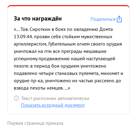
За что награждён
Поделиться
«... Тов. Сироткин в боях по овладению Домта
13.09.44. прояви себя стойким мужественных
артиллеристом, Губительным огнем своего орудия
уничтожал на пти все преграды мешавшие
успешному продвижению нашей наступающей
пехоте. в период боя орудием уничтожено
подавлено четыре станковых пулемета, миномет и
орудие пр-ка, уничтожено их частью рассеяно до
взвода пехоты немцев. ...»
Текст распознан автоматически
Показать исходный документ
Первая страница приказа