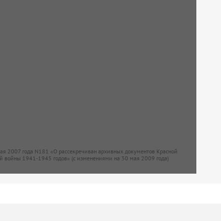
мая 2007 года N181 «О рассекречиван архивных документов Красной
й войны 1941-1945 годов» (с изменениями на 30 мая 2009 года)