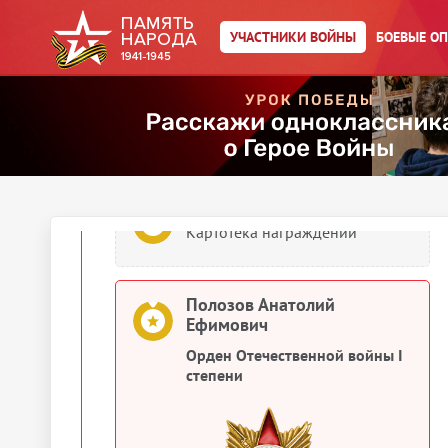
Полозов Анатолий Ефимович
УЧАСТНИКИ ВОЙНЫ
БОЕВЫЕ О
Орден Красного Знамени
1944
Документы о награждении
Полозов Анатолий Ефимович
Картотека награждений
Полозов Анатолий
Ефимович
Орден Отечественной войны I
степени