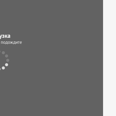
узка
, подождите