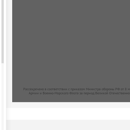
Рассекречено в соответствии с приказом Министра обороны РФ от 8 
Армии и Военно-Морского Флота за период Великой Отечественно