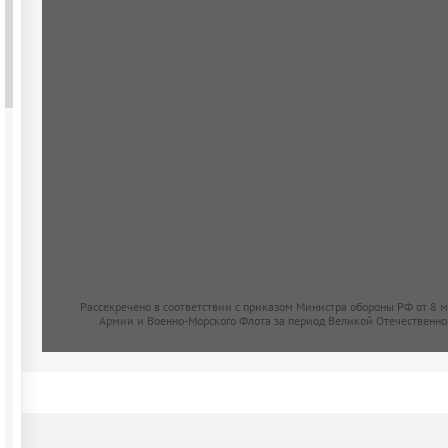
Рассекречено в соответствии с приказом Министра обороны РФ от 8 
Армии и Военно-Морского Флота за период Великой Отечественно