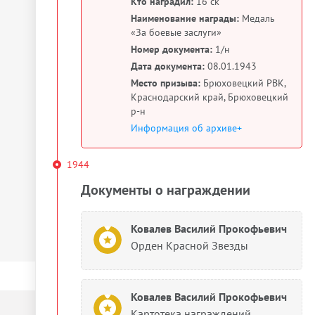
Кто наградил:
16 ск
Наименование награды:
Медаль
«За боевые заслуги»
Номер документа:
1/н
Дата документа:
08.01.1943
Место призыва:
Брюховецкий РВК,
Краснодарский край, Брюховецкий
р-н
Информация об архиве+
1944
Документы о награждении
Ковалев Василий Прокофьевич
Орден Красной Звезды
Ковалев Василий Прокофьевич
Картотека награждений