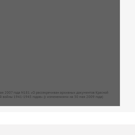
мая 2007 года N181 «О рассекречиван архивных документов Красной
й войны 1941-1945 годов» (с изменениями на 30 мая 2009 года)