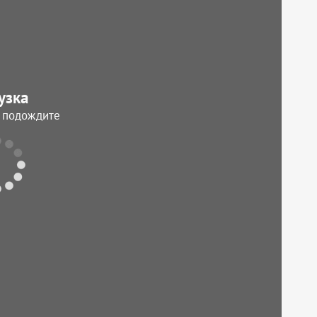
узка
, подождите