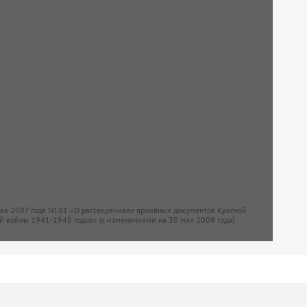
мая 2007 года N181 «О рассекречиван архивных документов Красной
й войны 1941-1945 годов» (с изменениями на 30 мая 2009 года)