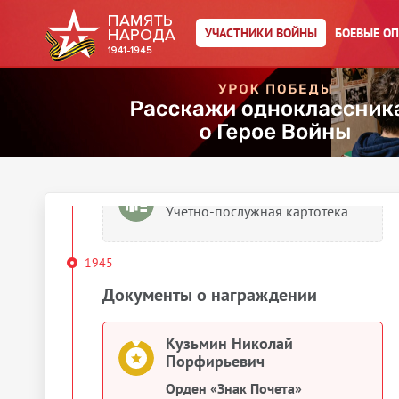
УЧАСТНИКИ ВОЙНЫ
БОЕВЫЕ О
Кузьмин Николай Порфирьевич
Орден Красного Знамени
1945
Сведения о личном составе
Кузьмин Николай Порфирьевич
Учетно-послужная картотека
1945
Документы о награждении
Кузьмин Николай
Порфирьевич
Орден «Знак Почета»