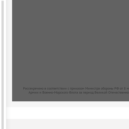
Рассекречено в соответствии с приказом Министра обороны РФ от 8 
Армии и Военно-Морского Флота за период Великой Отечественно