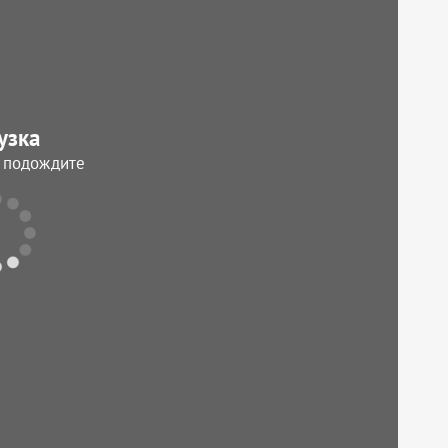
узка
, подождите