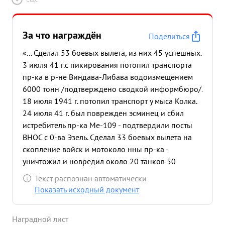
воспитывает адициях боев-Л иков полка, личным
показом на при воими боевыми делами нанес
ачирс своей ный боево ущерб ге центры, деятел
За что награждён
Поделиться
врагу Военно-м ности. Сотни 1/4 дорож фашист
«... Сделал 53 боевых вылета, из них 45 успешных.
комму ЗАЖАНОВ лез. шленные икациях. ким не
3 июля 41 г.с пикирования потопил транспорта
узлы. жалея извер Дорого храбры своих ам
пр-ка в р-не Виндава-Либава водоизмещением
принес обошл сил вои и им на див морско кие
6000 тонн /подтверждено сводкой информбюро/.
немц ни, базы нашу беспоща офицер землю его
18 июля 1941 г. потопил транспорт у мыса Колка.
аэродромы действи столько но мстит гвардии и
24 июля 41 г. был поврежден эсминец и сбил
желе горя капитан немецко нореки и потопление
истребитель пр-ка Ме-109 - подтвердили посты
шести тра исп ортов общим водоизме ением 9000
ВНОС с 0-ва Эзель. Сделал 33 боевых вылета на
потопление катер пов дение транспор шение тов.
скопление войск и мотоколо нны пр-ка -
КП дивизии еров и сам боевых лета Хе-173,
уничтожил и новредил около 20 танков 50
вылетов, и за минонос произве сбити енные 15
автомашин с войсками и грузами пр-ка, истребил
разруи ...»
Текст распознан автоматически
много солдат и офицеров пр-ка. Произвел 5
Показать исходный документ
боевых вылетов на порты и базы пр-ка Рига,
Виндава, Либава, Чернов, где в результате удара
Наградной лист
причинены значительные повреждения /