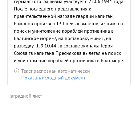
германского фашизма участвует с 22.06.1941 года.
После последнего представления к
правительственной награде гвардии капитан
Бажанов произвел 13 боевых вылетов, из ниж: на
поиск и уничтожение кораблей противника в
Балтийское море -7, на постановку мин.-5, на
разведку -1. 9.10.44г. в составе экипажа Героя
Союза гв капитана Преснякова вылетал на поиск
и уничтожение кораблей противника в Балт. море.
в =566"08" Д=18 45, обнаружил караван
Текст распознан автоматически
противника в составе: ТР идущего в охранении 2
Показать исходный документ
СКР. При подходе к цели противник открыл
сильный зенитный и автоматный огонь. Тов.
Наградной лист
Бажанов расчитал и дал летчику точный боевой
курс. в результате прямого попадания торпеды
транспорт противника водоизмещением 5000 тно
был потоплен. Потопление транспорта наблюдал
весь экипаж. 5 боевых вылетов т. Бажанов
произвел на постановку мин в порты Военно-