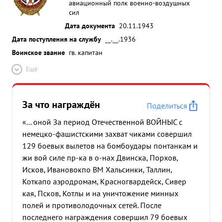
авиационный полк военно-воздушных
сил
Дата документа
20.11.1943
Дата поступления на службу
__.__.1936
Воинское звание
гв. капитан
Ещё
За что награждён
Поделиться
«... оной За период Отечественной ВОЙНЫС с
немецко-фашистскими захват чиками совершил
129 боевых вылетов на бомбоудары понтанкам и
жи вой силе пр-ка в о-нах Двинска, Порхов,
Исков, Ивановок
по ВМ Хальсинки, Таллин,
Котка
по аэродромам, Красногвардейск, Сивер
кая, Псков, Котлы и на уничтожение минных
полей и противолодочных сетей. После
последнего награждения совершил 79 боевых