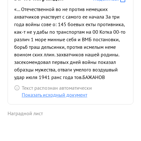
«... Отечественной во не против немецких
ахватчиков участвует с самого ее начала За три
года войны сове о: 145 боевых екты противника,
как-т не у дабы по транспортам на 00 Котка 00-то
различ 1 море минные себя и ВМБ постановки,
борьб траш дельсинки, против исмелым неме
воином ских ллин. захватчиков нашей родины.
засекомендовал первых дней войны показал
образцы мужества, отваги умелого воздушвый
удар июля 1941 ранс года тов.БАЖАНОВ
противника ФАБ-250 тра один спорт районе во
Текст распознан автоматически
первых Виндава. оизмещением нанес В ре
Показать исходный документ
езульбом 3000 тонн тате потоплен. прямого
попад ания вой колонне 11 пожара. июля июля
Наградной лист
1941 1941 противника года года стоящим
произве районе наруши ВМБ бомбоудар г
Порхов Рига. ее движение Отмечено двумя по
ораблям АБ-250 вызвал прямое силь попада по