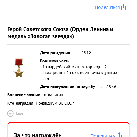
Морских баз противника прикрытие сильными
Поделиться
средствами ПВО и всегда т Бажанов задания
выполнял успешно - мины поставлены в заданных
координатах. Работая офицером старшим по
Герой Советского Союза (Орден Ленина и
разведчасти АП тов. Бажанов провел большую
медаль «Золотая звезда»)
работу с летным составом по вводу его в боевой
строй, по совершенствованию их знаний, по
Дата рождения
__.__.1918
распознаванию кораблей и об "ектов противника
Воинская часть
чем способствовал успешному выполнению
1 гвардейский минно-торпедный
боевых заданий командования. Экипажи,
авиационный полк военно-воздушных
вылетающие на боевое задание тов. Бажановым
сил
всегда обеспечивались последними данными с
Дата поступления на службу
__.__.1936
противнике. Р уководимая им аэрофотосл ужба
Воинское звание
гв. капитан
отлично справлялась с обеспечением боевых
Кто наградил
Президиум ВС СССР
полетов аэрофотоаппаратурой и своевременной
и качественной обработкой аэрофотофильмов. ...»
Ещё
За что награждён
Поделиться