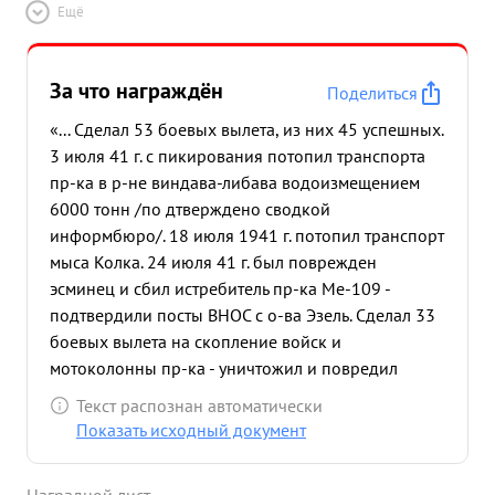
Ещё
февраля 1943 года, несмо огонь заимодейс свии
18 прожек торами, произвел бомбоудар по
портосооруж ниям минной гавание аллий. в
За что награждён
Поделиться
резуль ате бо ооудара возникло два больших
очага пожара. 24 ота 1943 года роизвел
«... Сделал 53 боевых вылета, из них 45 успешных.
бомбоудар пр по Купечес авами порта лин, где
3 июля 41 г. с пикирования потопил транспорта
воз икло два очага пожара, которые горели
пр-ка в р-не виндава-либава водоизмещением
течение 25-т и нут. апреля 1943 года транспорт,
6000 тонн /по дтверждено сводкой
вани ВМБ лин. рез ультате прямого попадания
информбюро/. 18 июля 1941 г. потопил транспорт
ОСМО послед ни важжен. лин взорвал мая скл
мыса Колка. 24 июля 41 г. был поврежден
1945 ад с горючим. южной части причалов Гавани
эсминец и сбил истребитель пр-ка Ме-109 -
порта Талчасти. результате дания и Июня во
подтвердили посты ВНОС с о-ва Эзель. Сделал 33
бомбоудара ВИК 1943 овение по сильных жел.
боевых вылета на скопление войск и
перегоне дор. пожаров. эшелону Волосе эшелон
мотоколонны пр-ка - уничтожил и повредил
во-Красно отмечено разбит четыр вардейск/ в
около 20 танков 50 автомашин с войсками и
Текст распознан автоматически
две попа За коротки промежуток времени /июль-
грузами пр-ка, истребил много солдат и
Показать исходный документ
се тябрь 1943 / освоил новый тип самолета он"
офицеров пр-ка. Произвел 5 боевых вылетов на
крейсе постановки буд ры. ионы: аллин, тийское
порты и базы пр-ка Рига, виндава, либава,