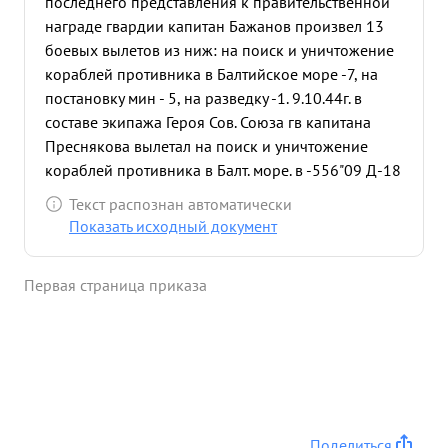
последнего представления к правительственной
награде гвардии капитан Бажанов произвел 13
боевых вылетов из ниж: на поиск и уничтожение
кораблей противника в Балтийское море -7, на
постановку мин - 5, на разведку -1. 9.10.44г. в
составе экипажа Героя Сов. Союза гв капитана
Преснякова вылетал на поиск и уничтожение
кораблей противника в Балт. море. в -556"09 Д-18
45/ обнаружил караван противника в составе: 19
Текст распознан автоматически
идущего в охранении 2 СКР. При При подходе к
Показать исходный документ
цели противник открыл сильный зенитный и
автоматный огонь. Тов. Бажанов расчитал и дал
Первая страница приказа
летчику точный боевой курс. в результате прямого
попадания торпеды транспорт противника
водоизмещением 5000 тн. был потоплен этой вы
Потопление транспорта наблюдал весь экипаж. 5
боевых вылетов т. Бажанов произвел на
постановку мин в порты Военно-Морских баз
противника прикрытие сильными средствами
Поделиться