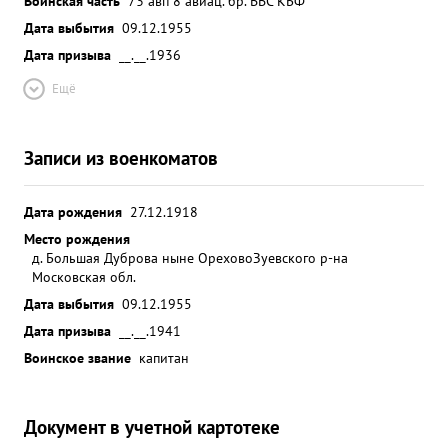
Воинская часть
73 авп 8 авиац. бр. ВВС КБФ
взрывами. 18.04.43г. при бомбоударе по
Дата выбытия
09.12.1955
транспортам в порту Таллин прямым попаданием
Дата призыва
__.__.1936
бомб подожжен транспорт, который горел в
пределах видимости. 5.06.43г. у станции В. Вруда
Ещё
прицельными бомбометанием отмечено 4
попадания бомб по вражескому жел.дор эшелону,
Записи из военкоматов
где возник сильный пожар. 7.10.43г. выполняя
дальний крейсерский полет в Балтийское море
тов. БАЖАНОВ торпедировал и потопил транспорт
Дата рождения
27.12.1918
пр-ка водоизмещением 3000 тонн. 13.10.43г.
Место рождения
торпедирован и потоплен еще один вражеский
д. Большая Дуброва ныне ОреховоЗуевского р-на
транспорт водоизмещением в 4000 тонн. ...»
Московская обл.
Дата выбытия
09.12.1955
Дата призыва
__.__.1941
Воинское звание
капитан
Документ в учетной картотеке