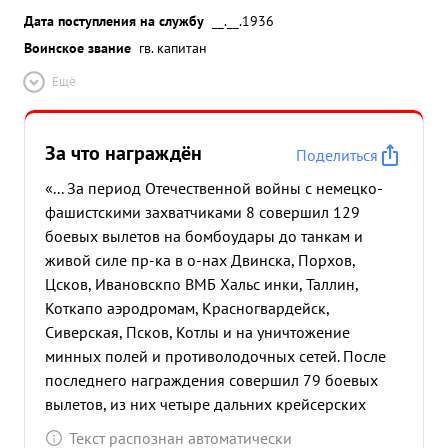
Дата поступления на службу
__.__.1936
Воинское звание
гв. капитан
Ещё
За что награждён
Поделиться
«... За период Отечественной войны с немецко-
фашистскими захватчиками 8 совершил 129
боевых вылетов на бомбоудары до танкам и
живой силе пр-ка в о-нах Двинска, Порхов,
Цсков, Ивановск
по ВМБ Хальс инки, Таллин,
Котка
по аэродромам, Красногвардейск,
Сиверская, Псков, Котлы и на уничтожение
минных полей и противолодочных сетей. После
последнего награждения совершил 79 боевых
вылетов, из них четыре дальних крейсерских
полета с торпедой в Балтийское море. Все полеты
Текст распознан автоматически