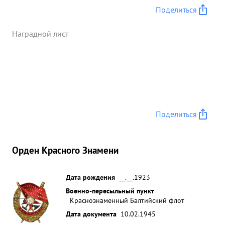
командира АЭ много работает над воспитанием
Поделиться
личного состава. Свой большой боевой опыт
покрытов передает молодому летному составу,
Наградной лист
добиваясь в практической боевой работе
отличных результатов. ...»
Поделиться
Орден Красного Знамени
Дата рождения
__.__.1923
Военно-пересыльный пункт
Краснознаменный Балтийский флот
Дата документа
10.02.1945