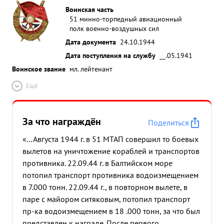
Воинская часть
51 минно-торпедный авиационный
полк военно-воздушных сил
Дата документа
24.10.1944
Дата поступления на службу
__.05.1941
Воинское звание
мл. лейтенант
Ещё
За что награждён
Поделиться
«... Августа 1944 г. в 51 МТАП совершил то боевых
вылетов на уничтожение кораблей и транспортов
противника. 22.09.44 г. в Балтийском море
потопил транспорт противника водоизмещением
в 7.000 тонн. 22.09.44 г., в повторном вылете, в
паре с майором ситяковым, потопил транспорт
пр-ка водоизмещением в 18 .000 тонн, за что был
представлен к награде. После первого