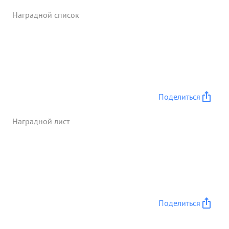
и блестяще выполнил боевое задание. в этом бою
Наградной список
Борисов не имел ни единой потери, все им
ведомые самолеты вернулись на свой аэродром.
работая заме стителем командира АЭ, отдает все
силы и знания на воспитание личного состава,
нацеливая подчиненных на выполнение
поставленных боевых задач. Своим личным
примером в бою увлекает за собой своих
Поделиться
питомцев. ...»
Наградной лист
Поделиться