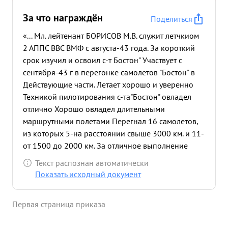
За что награждён
Поделиться
«... Мл. лейтенант БОРИСОВ М.В. служит летчкиом
2 АППС ВВС ВМФ с августа-43 года. За короткий
срок изучил и освоил с-т Бостон" Участвует с
сентября-43 г в перегонке самолетов "Бостон" в
Действующие части. Летает хорошо и уверенно
Техникой пилотирования с-та"Бостон" овладел
отлично Хорошо овладел длительными
маршрутными полетами Перегнал 16 самолетов,
из которых 5-на расстоянии свыше 3000 км. и 11-
от 1500 до 2000 км. За отличное выполнение
заданий по перегонке самолетов. трижды получал
Текст распознан автоматически
денежные награды по 1000 руб. Имеет ряд
Показать исходный документ
благодарностей и занесен на доску почета части.
Трудолюбив. Честный, исполнительный и
Первая страница приказа
дисциплинированный офицер. Много работает
над повышением своих знаний Пользуется