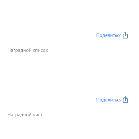
авторитетом среди личного состава Достоин
награждения ...»
Поделиться
Наградной список
Поделиться
Наградной лист