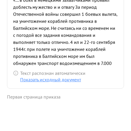
«... в боях в немецкими захватчиками проявил
доблесть му жество и и отвагу За период
Отечественной войны совершил 1 боевых вылета,
на уничтожение кораблей противника в
Балтийском море. Не считаясь ни со временем ни
с погодой все задания командования и
выполняет только отлично. 4 ил и 22-го сентября
1944г. при полете на уничтожение кораблей
противника в Балтийском море им был
обнаружен транспорт водоизмещением в 7.000
тонн и потоплен. и 22-го сентября 1944г. при
Текст распознан автоматически
повторном вылете в паре с матором СИТЯКОВЫМ
Показать исходный документ
двумя самолетами был атакован и потоплен
транспорт противника водоизмещением в 18.000
Первая страница приказа
тонн. их и Летая в сложных метеоусловиях и имея
небольшой боевой опыт за один день одержал 2
круппых победы .Во всех боевых вылетах
показал образцы стойкости мужества и упорства в
выполнении поставменной задачи Командование