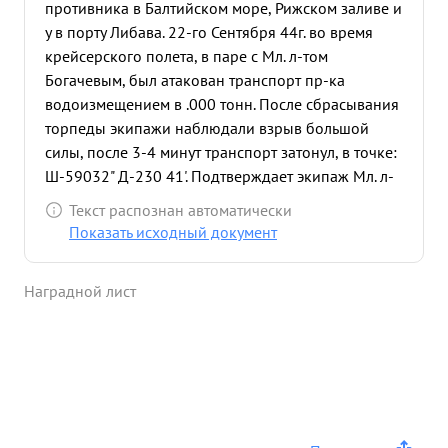
противника в Балтийском море, Рижском заливе и
у в порту Либава. 22-го Сентября 44г. во время
крейсерского полета, в паре с Мл. л-том
Богачевым, был атакован транспорт пр-ка
водоизмещением в .000 тонн. После сбрасывания
торпеды экипажи наблюдали взрыв большой
силы, после 3-4 минут транспорт затонул, в точке:
Ш-59032" Д-230 41'. Подтверждает экипаж Мл. л-
та Богачева и фотоснимок. 22-го Сентября 44 г. во
Текст распознан автоматически
время повторного вылета в паре с командиром
Показать исходный документ
АП майором Ситяковым, был обнаружен
транспорт пр-ка водоизмещением в 18.000 тонн,
Наградной лист
в точке: Ш-50010 Л-21040". Несмотря на сильный
заградительный огонь с кораблей охранения
транспорт был атаи 20 кован и потоплен. 1-го
Октября 1944 г. во время крейсерского полета в
Рижский залив на поиск и уничтожение кораблей
противника был обнаружен и торпедирован
транспорт водоизмещением в 6.000 тонн. После