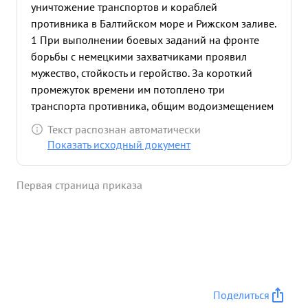
уничтожение транспортов и кораблей
противника в Балтийском море и Рижском заливе.
1 При выполнении боевых заданий на фронте
борьбы с немецкими захватчиками проявил
мужество, стойкость и геройство. За короткий
промежуток времени им потоплено три
транспорта противника, общим водоизмещением
в 27.000 тонн, за что награжден двумя орденами "
Текст распознан автоматически
расного Знамени". После этих наград сделал
Показать исходный документ
следующее: 1-го Октября 1944 г., во время
крейсерского полета в рижском заливе на поиск
Первая страница приказа
и уничтожение транспортов противника, был
обнаружен и торпедирован транспор
водоизмещением в 6.000 тонн. После нанесения
удара последовал взрыв в кормовой части и
через 5-6 минут транспорт затонул, в точке:
Ш-57028, Д-23-10% Несмотря на сильный
зенитный огонь противника с кораблей
Поделиться
охранения т. Борисов первым пошел в ата- 20 КУ