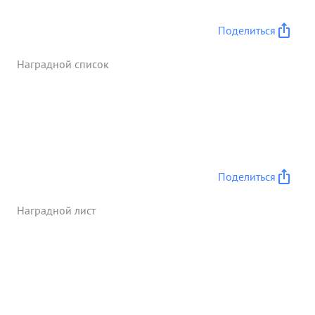
всегда довольно работой тов. БОРИСОВА. и и За
отличное выполнение заданий и Командования и
Поделиться
потопление 2-х транспортов в 7.000 и 18.000 тонн
и проявленные при этом 1 доблесть и мужество -
Наградной список
достоин правительственной награды. ...»
Поделиться
Наградной лист