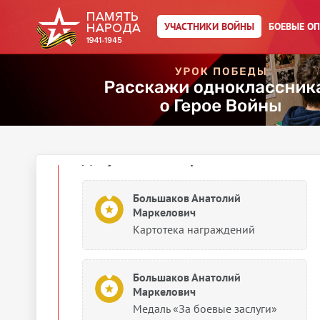
Большаков Анатолий
УЧАСТНИКИ ВОЙНЫ
БОЕВЫЕ О
Маркелович
Медаль «За победу над
Германией в Великой
Отечественной войне 1941–
1945 гг.»
1951
Документы о награждении
Большаков Анатолий
Маркелович
Картотека награждений
Большаков Анатолий
Маркелович
Медаль «За боевые заслуги»