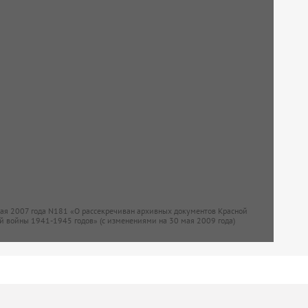
мая 2007 года N181 «О рассекречиван архивных документов Красной
й войны 1941-1945 годов» (с изменениями на 30 мая 2009 года)