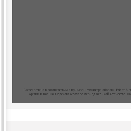
Рассекречено в соответствии с приказом Министра обороны РФ от 8 
Армии и Военно-Морского Флота за период Великой Отечественно