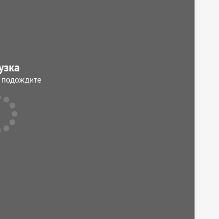
узка
, подождите