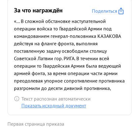
За что награждён
Поделиться
«... В сложной обстановке наступательной
операции войска то Гвардейской Армии под
командованием генерал-полковника КАЗАКОВА
действуя на фланге фронта, выполняя
поставленную задачу освободили столицу
Советской Латвии гор. РИГА. В течении всей
операции то Гвардейская Армия была ведующей
армией фонта, за время операции части армии
преодолевая упорное сопротивление противника
разгромили до десяти дивизий противника,
освободили свыше 2-х тысяч насленных пунктов,
Текст распознан автоматически
нанесли большие потери в живой силе и технике
Показать исходный документ
противника. На всех этапах Рижской операции
генерал-полковник КАЗАКСВ умело и
Первая страница приказа
мужественно руководил частями армии. ...»