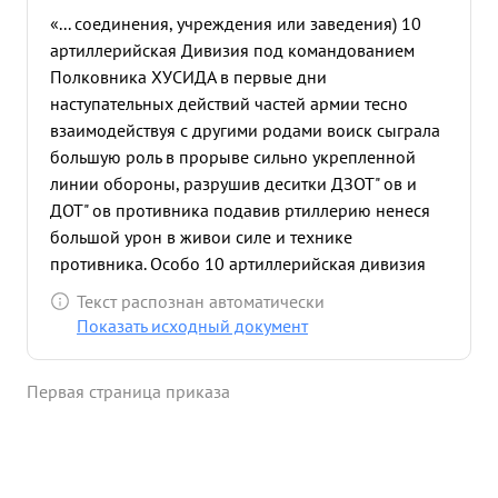
«... соединения, учреждения или заведения) 10
артиллерийская Дивизия под командованием
Полковника ХУСИДА в первые дни
наступательных действий частей армии тесно
взаимодействуя с другими родами воиск сыграла
большую роль в прорыве сильно укрепленной
линии обороны, разрушив деситки ДЗОТ" ов и
ДОТ" ов противника подавив ртиллерию ненеся
большой урон в живои силе и технике
противника. Особо 10 артиллерийская дивизия
под командова нием т. ХУСИДА показала в боях
Текст распознан автоматически
за освобождение городов: оскол, КОРОЧИ
Показать исходный документ
БЕЛГОРОДА и ХАРЬКОВА. Дивизия имеет на
лицевом счету только за февраль месяц 1943г. 18
Первая страница приказа
подавленных и уничтоженных артиллерийских и
минометных батареи, подавленных свыше 40
огневых точек, к,уничтожено до 12 НП много
боевой техники и живои силы противника. За