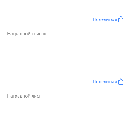
умелое руководство своими частями в бою и
проявленные при этом мужество и отвагу достоин
правительственной награды ордена Красные
Поделиться
Знамя ...»
Наградной список
Поделиться
Наградной лист