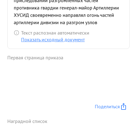
приследовании разгромленных частей
противника гвардии генерал-майор Артиллерии
ХУСИД своевременно направлял огонь частей
артиллерии дивизии на разгром узлов
сопротивления противника чем способствовал
Текст распознан автоматически
овладению г. Кельце. ...»
Показать исходный документ
Первая страница приказа
Поделиться
Наградной список