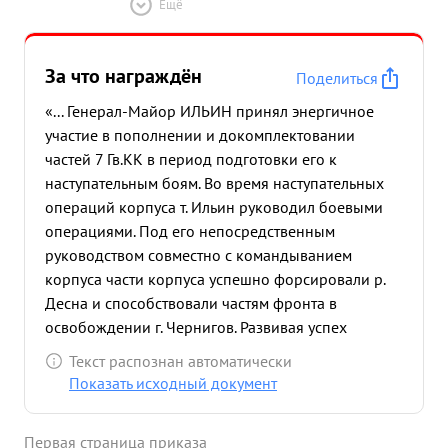
Ещё
За что награждён
Поделиться
«... Генерал-Майор ИЛЬИН принял энергичное
участие в пополнении и докомплектовании
частей 7 Гв.КК в период подготовки его к
наступательным боям. Во время наступательных
операций корпуса т. Ильин руководил боевыми
операциями. Под его непосредственным
руководством совместно с командыванием
корпуса части корпуса успешно форсировали р.
Десна и способствовали частям фронта в
освобождении г. Чернигов. Развивая успех
наступательных операций корпус переправился
Текст распознан автоматически
через р. Днепр и маневренными действиями
Показать исходный документ
помог частям фронта в расширении плацдарма на
правом берегу р. Днепр, нанеся противнику
Первая страница приказа
большой урон в живой силе и технике. Генерал-