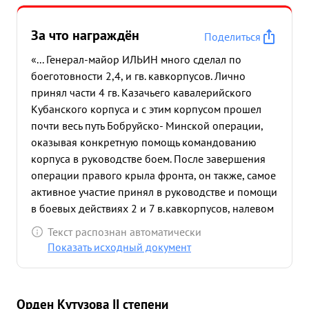
За что награждён
Поделиться
«... Генерал-майор ИЛЬИН много сделал по
боеготовности 2,4, и гв. кавкорпусов. Лично
принял части 4 гв. Казачьего кавалерийского
Кубанского корпуса и с этим корпусом прошел
почти весь путь Бобруйско- Минской операции,
оказывая конкретную помощь командованию
корпуса в руководстве боем. После завершения
операции правого крыла фронта, он также, самое
активное участие принял в руководстве и помощи
в боевых действиях 2 и 7 в.кавкорпусов, налевом
крыле фронта, чем оказал значительную помощь
Текст распознан автоматически
Командованию фронтом по выполнению
Показать исходный документ
операции летнего наступления войск фронта. ...»
Орден Кутузова II степени