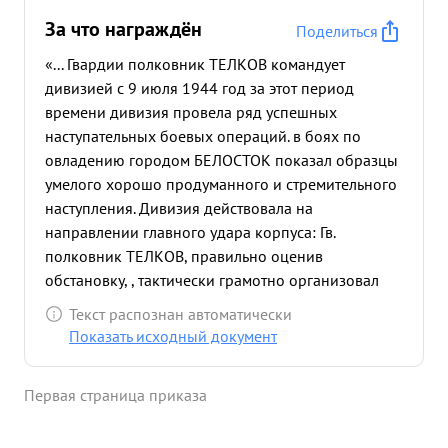
За что награждён
Поделиться
«... Гвардии полковник ТЕЛКОВ командует
дивизией с 9 июля 1944 год за этот период
времени дивизия провела ряд успешных
наступательных боевых операций. в боях по
овладению городом БЕЛОСТОК показал образцы
умелого хорошо продуманного и стремительного
наступления. Дивизия действовала на
направлении главного удара корпуса: Гв.
полковник ТЕЛКОВ, правильно оценив
обстановку, , тактически грамотно организовал
бой, конкретно - ясно определил задачи
Текст распознан автоматически
стрелковым полкам, четко организовал
Показать исходный документ
взаимодействие всех приданных и
поддерживающих средств усиления.Особенно
Первая страница приказа
четко было организовано взаимодействие пехоты
с танками, самоходными орудиями и