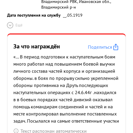
Владимирский РВК, Ивановская обл.,
Владимирский р-н
Дата поступления на службу
__.05.1919
Ещё
За что награждён
Поделиться
«... В период подготовки к наступательным боям
много работал над повышением боевой выучки
личного состава частей корпуса и организацией
обороны. в боях по прорыву сильно укрепленной
обороны противника на Друть последующих
наступательных операциях с 24.6.44г .находился
в в боевых порядках частей дивизий оказывал
помощь командирам соединений и частей и на
месте контролировал выполнение поставленных
задач. Посылался на самые ответственные участки
и все задания выполнял четко и своевременно.
Текст распознан автоматически