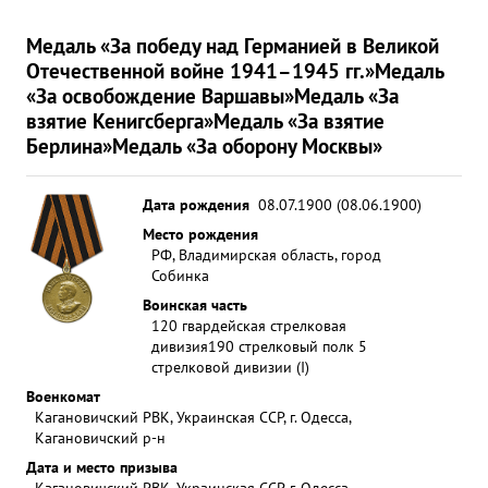
Медаль «За победу над Германией в Великой
Отечественной войне 1941–1945 гг.»
Медаль
«За освобождение Варшавы»
Медаль «За
взятие Кенигсберга»
Медаль «За взятие
Берлина»
Медаль «За оборону Москвы»
Дата рождения
08.07.1900 (08.06.1900)
Место рождения
РФ, Владимирская область, город
Собинка
Воинская часть
120 гвардейская стрелковая
дивизия
190 стрелковый полк 5
стрелковой дивизии (I)
Военкомат
Кагановичский РВК, Украинская ССР, г. Одесса,
Кагановичский р-н
Дата и место призыва
Кагановичский РВК, Украинская ССР, г. Одесса,