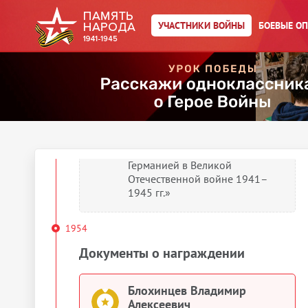
Алексеевич
Орден Красной Звезды
УЧАСТНИКИ ВОЙНЫ
БОЕВЫЕ О
1945
Документы о награждении
Блохинцев Владимир
Алексеевич
Медаль «За победу над
Германией в Великой
Отечественной войне 1941–
1945 гг.»
1954
Документы о награждении
Блохинцев Владимир
Алексеевич