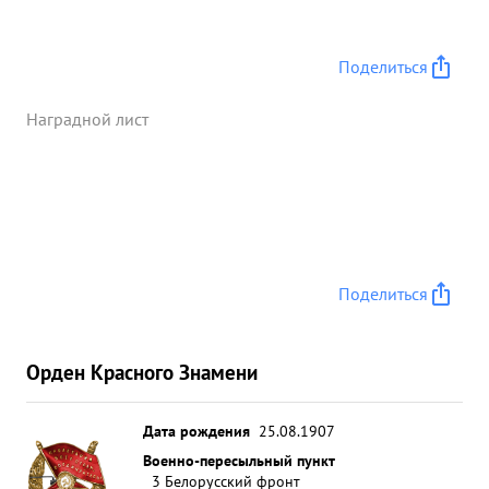
бронетранспортеров -2, обозов с военным
имуществом -4, складов разных 4 солдат 20 53
офицеров более 500
подбито-19 танков
Поделиться
противника. ...»
Наградной лист
Поделиться
Орден Красного Знамени
Дата рождения
25.08.1907
Военно-пересыльный пункт
3 Белорусский фронт