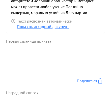
авторитетом Хороший организатор и методист:
может провести любое учение Партийно-
выдержан, морально устойчив Делу партии
Ленина-Сталина и социалистической Родине
Текст распознан автоматически
предан. Достоин награждения правитель
Показать исходный документ
ственной наградой за выслугу лет в Красной
Армии - орденом ЛЕНИНА. ...»
Первая страница приказа
Поделиться
Наградной список