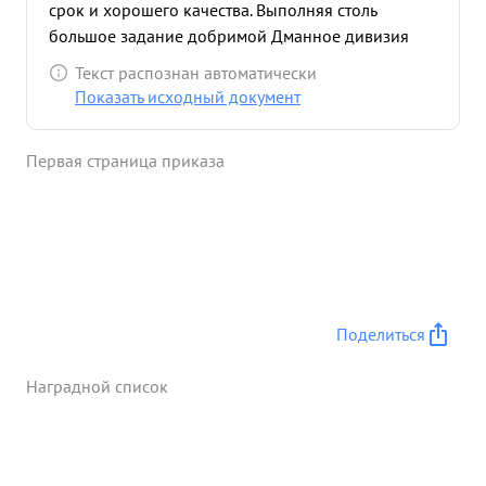
срок и хорошего качества. Выполняя столь
большое задание добримой Дманное дивизия
Одновременно несла службу по Охране и
Текст распознан автоматически
обороне государственн границы на фронте 40 км.
Показать исходный документ
больше года имея там стрелковый и
артиллерийский полк. ивизия так же успешно
Первая страница приказа
справилась с вопросом боевой подготовке и на
Осенней поверке дала посредственные
результаты. Боеготовность дивизии поверенной
представителями Генерального Штаба замечаний
не имела. ...»
Поделиться
Наградной список