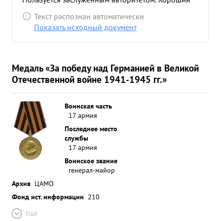
организатор и методист может провести любое
Текст распознан автоматически
учение. дисциплинирован и аккуратен
Показать исходный документ
Политически развит Здоров Партийно выдержан
морально устойчив Делу партии ЛЕНИНА-
СТАЛИНА и Социалистической Родине предан.
Медаль «За победу над Германией в Великой
вывод Занимаемой должности соответствует.
Отечественной войне 1941-1945 гг.»
достоин награждения Правительственной
наградой за из выслугу лет в Красной армии-
орденом ЛЕНИНА. ...»
Воинская часть
17 армия
Последнее место
службы
17 армия
Воинское звание
генерал-майор
Архив
ЦАМО
Фонд ист. информации
210
Ещё