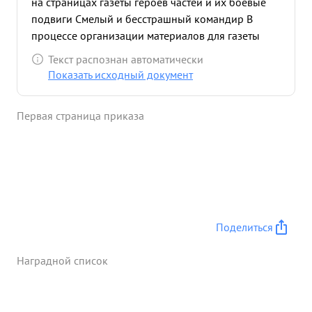
на страницах газеты героев частей и их боевые
подвиги Смелый и бесстрашный командир В
процессе организации материалов для газеты
неоднократно попадал под вражеские бомбежки
Текст распознан автоматически
и обстрел из орудий Вел себя мужественно
Показать исходный документ
старательно и добросовестно работает редакции
вообще, многое делает для повышения ее
Первая страница приказа
качества и внешнего вида. Достоен
правительственной награды медалью " За боевые
задании" ...»
Поделиться
Наградной список