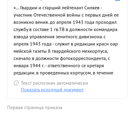
«... Гвардии и старший лейтенант Силяев -
участник Отечественной войны с первых дней ее
возникно вения. до апреля 1943 года проходил
службу в составе 1 гв.ТВ в должности командира
взвода управления зенитного дивизиона. с
апреля 1943 года - служит в редакции красн оар
мейской газеты 8 гвардейского мехкорпуса,
сначало в должности фотокорреспондента, с
января 1944 г. - ответственного се кретаря
редакции. в проведенных корпусом, в течение
этого времени операциях работал исключительно
Текст распознан автоматически
напряж енно по организации материалов для
Показать исходный документ
газеты. В последних операциях почти
беспрерывно находился в действующих по разд
Первая страница приказа
елениях, организуя там оперативные материалы
для газеты, а по во звращении в редакцию делал
газету, заменяя подменивших его литсотрудников.
Силяев участвовал в поисковой группе