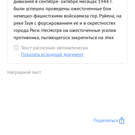
дивизией в сентябре- октябре месяцах 1944 г.
были успешно проведены ожесточенные бои
немецко-фашистскими войскамиза гор. Руйена, на
реке Гауя с форсированием ее и в окрестностях
города Риги. Несмотря на ожесточенные усилия
противника, пытающегося закрепиться на этих
рубежах, части дивизии уничтожая его живую
Текст распознан автоматически
силу и технику успешно продвигались вперед,
Показать исходный документ
освобождая Советскую территорию от немецких
захватчиков. Полковник тов. симонов умело
Наградной лист
организовывал боевую деятельность
подчиненных частей, правильно организовывал
взаимодействие всех родов войск частей
дивизии, а также частей усиления. Дивизия за это
время прошла с боями по Прибалтике свыше 150
километров, освободила сотни населенных
пунктов и города РУЙЕНА и РИГА. с октября
Поделиться
месяца 1944 г. по май 1945 года, тоесть с момента
нахождения дивизии в обороне на Рижском