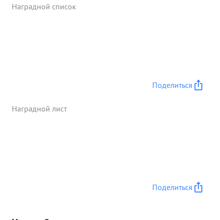
пехоты с приданными средствами усиления. За
Наградной список
четкое управление войсками, за иск
скусствоенинневрирование на поле бояти
правильную организацию взаимодействия, в
результате чего дивизия успешно выполнила
боевую-задачу ...»
Поделиться
Наградной лист
Поделиться