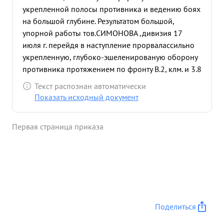
укрепленной полосы противника и ведению боях
на большой глубине. Результатом большой,
упорной работы тов.СИМОНОВА ,дивизия 17
июля г. перейдя в наступление прорвалассильно
укрепленную, глубоко-эшеленированую оборону
противника протяжением по фронту В.2, клм. и 3.8
четыре дня с боями продвинулась. до 70 клм. в
Текст распознан автоматически
глубину, форсировав при этом 4 водных
Показать исходный документ
преграды. ходе 4"Х дневных наступательных боев
дивизия освободила 164 населенных пунтка, в
Первая страница приказа
том числе гор. АУГЕПИЛС и станцию РЕТУПЕ.
захвачено 120 плевых и взяты большие трофеи.
Уничтожено до 1000 солдат и офицеров
противника и большое количество техники. На
врем протяжении этой операции тов.симонов
проявил свою способность в организации
управления боем, в искусстве маневрирования на
Поделиться
поле боя: и организации четкого взаимодействия