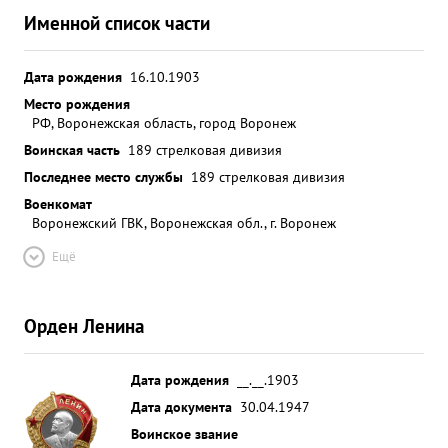
заливе дивизияи создана была прочная и
Именной список части
неприступная оборона. В повседневной боевой
учебе части дивизии получили отличную
Дата рождения
16.10.1903
подготовку к предстоящим боям, над чем много и
Место рождения
упорно работал полковник тов. СИМОНОВ. ...»
РФ, Воронежская область, город Воронеж
Воинская часть
189 стрелковая дивизия
Последнее место службы
189 стрелковая дивизия
Военкомат
Воронежский ГВК, Воронежская обл., г. Воронеж
Ещё
Орден Ленина
Дата рождения
__.__.1903
Дата документа
30.04.1947
Воинское звание