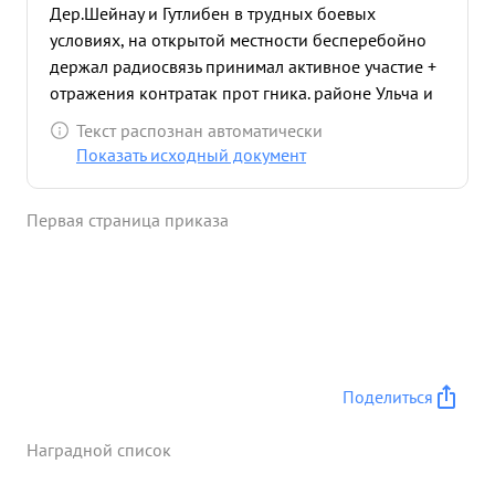
Дер.Шейнау и Гутлибен в трудных боевых
условиях, на открытой местности бесперебойно
держал радиосвязь принимал активное участие +
отражения контратак прот гника. районе Ульча и
Гу рч т БАРХАТОВ ПОД ильным артогнем
Текст распознан автоматически
противника держал бесперебойную связь, ,го
Показать исходный документ
гремя работы был ранен. по своего боевого поста
не покинул. ...»
Первая страница приказа
Поделиться
Наградной список