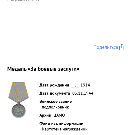
противнике, оформил полностью материал для
принятия решения командиром корпуса. На всем
протяжении боевых операцийткорпуса т. Рытов
сколотив и хорошо подготовив личный состав
разведывательного отдела штаба корпуса умело
им руководит и всегда своевременно
Поделиться
обеспечивает командиру корпуса возможность
принятия правильных решений в выполнении
боевых задач. ...»
Медаль «За боевые заслуги»
Дата рождения
__.__.1914
Дата документа
03.11.1944
Воинское звание
подполковник
Архив
ЦАМО
Фонд ист. информации
Картотека награждений