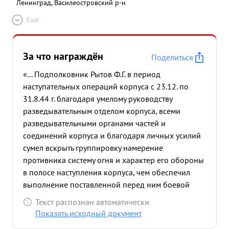
Ленинград, Василеостровский р-н
Ещё
За что награждён
Поделиться
«... Подполковник Рытов Ф.Г. в период
наступательных операций корпуса с 23.12. по
31.8.44 г. благодаря умелому руководству
разведывательным отделом корпуса, всеми
разведывательными органами частей и
соединений корпуса и благодаря личных усилий
сумел вскрыть группировку намерение
противника систему огня и характер его обороны
в полосе наступления корпуса, чем обеспечил
выполнение поставленной перед ним боевой
задачи. Находясь в корпусе со времени его
Текст распознан автоматически
формирования т. Рытов во время всех
Показать исходный документ
наступательных действий корпуса своевременно