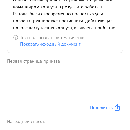
командиром корпуса. в результате работы т
Рытова, была своевременно полностью уста
новлена группировке противника, действующая
полосе наступления корпуса, выявлена прибытие
новых частей противника, установлен отход
Текст распознан автоматически
противника к новым оборонительным рубежам.
Показать исходный документ
За период наступления, под руководством тов.
Рытова разведчики уничтожили 260 солдат и
Первая страница приказа
офицеров противника взято в плен 24 солдата,
захватили большое количество разных
документов. ...»
Поделиться
Наградной список