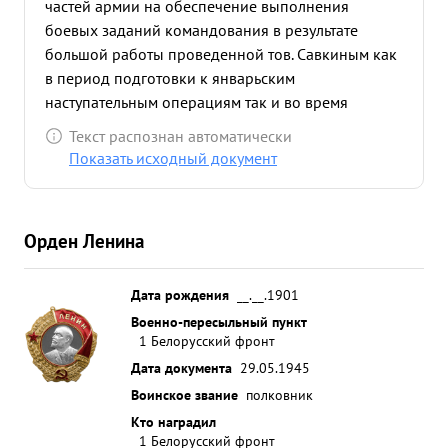
частей армии на обеспечение выполнения
боевых заданий командования в результате
большой работы проведенной тов. Савкиным как
в период подготовки к январьским
наступательным операциям так и во время
осуществления их, тыловые части бесперебойно
Текст распознан автоматически
обеспечивали действующие части горючим и
Показать исходный документ
боеприпасами, чем значительной мере способ
ствовали решению главной боевой задачи. ...»
Орден Ленина
Дата рождения
__.__.1901
Военно-пересыльный пункт
1 Белорусский фронт
Дата документа
29.05.1945
Воинское звание
полковник
Кто наградил
1 Белорусский фронт